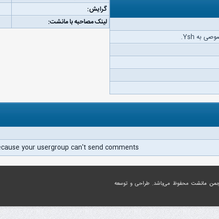
گرایش:
لینک مصاحبه با مانشت:
ی به Ysh.
ecause your usergroup can't send comments.
جمن مانشت
محفوظ می‌باشد. طراحی و توسعه