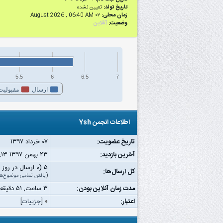
تاریخ تولد:
تعیین نشده
زمان محلی:
۰۷ August 2026 , 06:40 AM
وضعیت:
آفلاین
5.5
6
6.5
7
ارسال
مقبولیت
اطلاعات انجمن Ysh
تاریخ عضویت:
۰۷ خرداد ۱۳۹۷
آخرین بازدید:
۲۳ بهمن ۱۳۹۷ ۰۹:۱۳ ب.ظ
۵ (۰ ارسال در روز | ۰ درصد از کل ارسال‌ها)
کل ارسال‌ها:
(
یافتن تمامی موضوع‌ها
مدت زمان آنلاین بودن:
۳ ساعت, ۵۱ دقیقه, ۴۱ ثانیه
اعتبار:
۰
[
جزییات
]