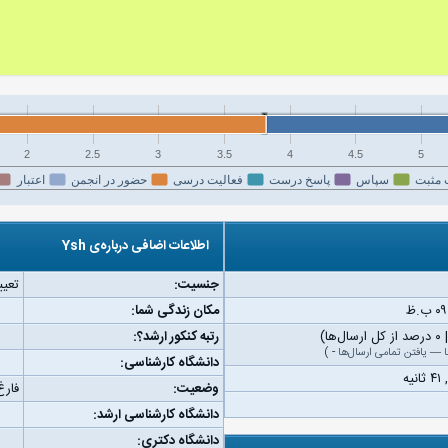
2
2.5
3
3.5
4
4.5
5
 مثبت
سپاس
پاسخ درست
فعالیت درسی
حضور در انجمن
اعتبار
اطلاعات اضافی درباره‌ی Ysh
جنسیت:
تعیی
مکان زندگی شما:
رتبه کنکور ارشد؟:
—
یافتن تمامی ارسال‌ها
-
)
دانشگاه کارشناسی:
وضعیت:
فارغ
دانشگاه کارشناسی ارشد:
دانشگاه دکتری: