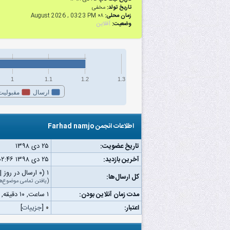
تاریخ تولد:
مخفی
زمان محلی:
۰۸ August 2026 , 03:23 PM
وضعیت:
آفلاین
1
1.1
1.2
1.3
ارسال
مقبولیت
اطلاعات انجمن Farhad namjo
تاریخ عضویت:
۲۵ دى ۱۳۹۸
آخرین بازدید:
۲۵ دى ۱۳۹۸ ۰۲:۴۶ ق.ظ
۱ (۰ ارسال در روز | ۰ درصد از کل ارسال‌ها)
کل ارسال‌ها:
(
یافتن تمامی موضوع‌ه
مدت زمان آنلاین بودن:
۱ ساعت, ۱۰ دقیقه, ۷ ثانیه
اعتبار:
۰
[
جزییات
]