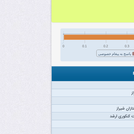
0
0.1
0.2
0.3
پاسخ به پیغام خصوصی
ز
ازان شیراز
 کنکوری ارشد