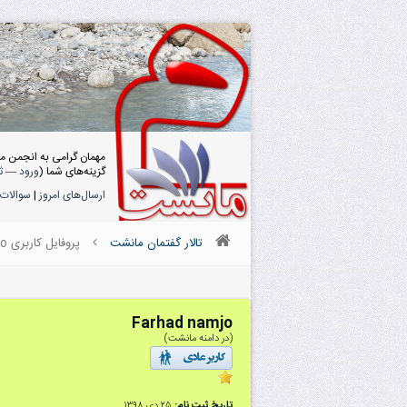
مهمان گرامی به انجمن م
گزینه‌های شما (
ورود
—
ث
ارسال‌های امروز
|
سوالات 
تالار گفتمان مانشت
پروفایل کاربری Farhad namjo
Farhad namjo
(در دامنه مانشت)
تاریخ ثبت نام:
۲۵ دى ۱۳۹۸