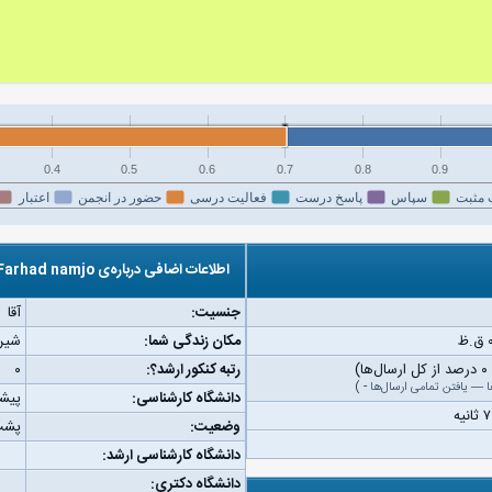
0.4
0.5
0.6
0.7
0.8
0.9
 مثبت
سپاس
پاسخ درست
فعالیت درسی
حضور در انجمن
اعتبار
اطلاعات اضافی درباره‌ی Farhad namjo
جنسیت:
آقا
مکان زندگی شما:
شیرا
رتبه کنکور ارشد؟:
۰
ا
—
یافتن تمامی ارسال‌ها
-
)
دانشگاه کارشناسی:
پیشت
وضعیت:
پشت
دانشگاه کارشناسی ارشد:
دانشگاه دکتری: