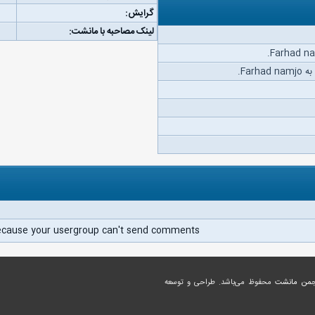
گرایش:
لینک مصاحبه با مانشت:
Far.
ecause your usergroup can't send comments.
جمن مانشت
محفوظ می‌باشد. طراحی و توسعه