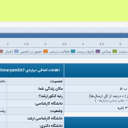
2
2.5
3
3.5
4
4.5
5
 مثبت
سپاس
پاسخ درست
فعالیت درسی
حضور در انجمن
اعتبار
اطلاعات اضافی درباره‌ی hmaryam567
جنسیت:
خانم
مکان زندگی شما:
رتبه کنکور ارشد؟:
یافتن تمامی ارسال‌ها
-
)
دانشگاه کارشناسی:
وضعیت:
پشت
دانشگاه کارشناسی ارشد:
دانشگاه دکتری: