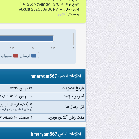
تاریخ تولد:
۱۵ November 1378 (26 ساله)
زمان محلی:
۰۷ August 2026 , 09:36 PM
وضعیت:
آفلاین
5.5
6
6.5
7
ارسال
مقبولیت
اطلاعات انجمن hmaryam567
تاریخ عضویت:
۱۷ بهمن ۱۳۹۹
آخرین بازدید:
۲۰ بهمن ۱۳۹۹ ۱۰:۴۶ ب.ظ
۱۱ (۰/۰۱ ارسال در روز | ۰ درصد از کل ارسال‌ها)
کل ارسال‌ها:
(
یافتن تمامی موضوع‌ها
—
مدت زمان آنلاین بودن:
۱ ساعت, ۴۰ دقیقه, ۳۶ ثانیه
اطلاعات تماسِ hmaryam567