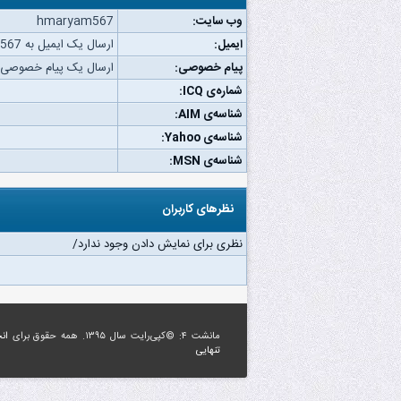
وب‌ سایت:
hmaryam567
ایمیل:
ارسال یک ایمیل به hmaryam567.
پیام خصوصی:
ارسال یک پیام خصوصی به ryam567
شماره‌ی ICQ:
شناسه‌ی AIM:
شناسه‌ی Yahoo:
شناسه‌ی MSN:
نظرهای کاربران
نظری برای نمایش دادن وجود ندارد/
مانشت ۴: ©کپی‌رایت سال ۱۳۹۵. همه حقوق برای
ان
تنهایی