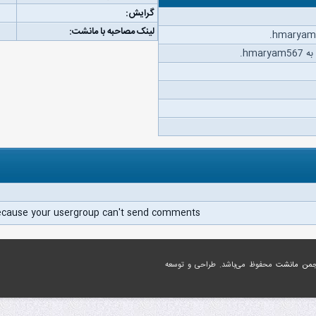
گرایش:
لینک مصاحبه با مانشت:
hma.
ecause your usergroup can't send comments.
جمن مانشت
محفوظ می‌باشد. طراحی و توسعه