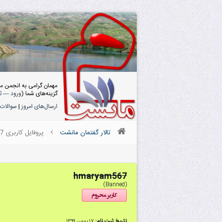
مهمان گرامی به انجمن م
گزینه‌های شما (
ورود
—
ث
ارسال‌های امروز
|
سوالات 
تالار گفتمان مانشت
پروفایل کاربری hmaryam567
hmaryam567
(Banned)
تاریخ ثبت نام:
۱۷ بهمن ۱۳۹۹