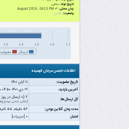
تاریخ تولد:
مخفی
زمان محلی:
۰۶ August 2026 , 04:23 PM
وضعیت:
آفلاین
1.3
1.4
1.5
1.6
1.7
ارسال
مقبولیت
اطلاعات انجمن مرجان فهمیده
تاریخ عضویت:
۱۱ آبان ۱۴۰۱
آخرین بازدید:
۱۹ دى ۱۴۰۱ ۰۴:۵۰ ب.ظ
۲ (۰ ارسال در روز | ۰ درصد از کل ارسال‌ها)
کل ارسال‌ها:
(
یافتن تمامی موضوع‌ها
مدت زمان آنلاین بودن:
۵۲ دقیقه, ۵۵ ثانیه
اعتبار:
۰
[
جزییات
]