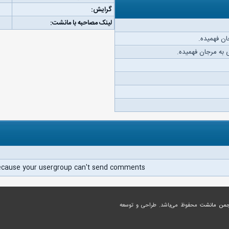
گرایش:
لینک مصاحبه با مانشت:
ان فهمیده.
به مرجان فهمیده.
ecause your usergroup can't send comments.
جمن مانشت
محفوظ می‌باشد. طراحی و توسعه