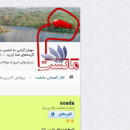
مهمان گرامی به انجمن م
گزینه‌های شما (
ورود
—
ث
ارسال‌های امروز
|
سوالات 
تالار گفتمان مانشت
پروفایل کاربری soada
soada
(داره از مانشت بالا می ره)
تاریخ ثبت نام:
۳۰ مهر ۱۳۹۱