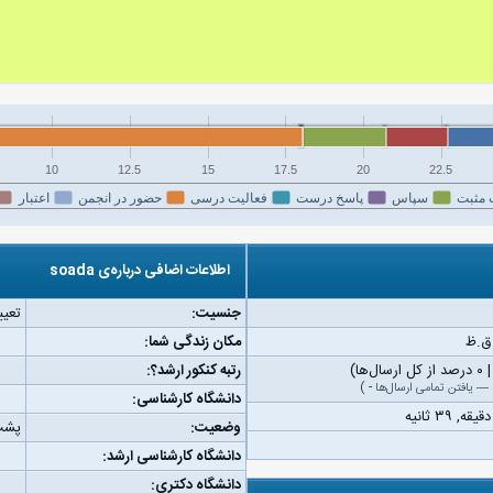
10
12.5
15
17.5
20
22.5
 مثبت
سپاس
پاسخ درست
فعالیت درسی
حضور در انجمن
اعتبار
اطلاعات اضافی درباره‌ی soada
جنسیت:
تعیی
مکان زندگی شما:
رتبه کنکور ارشد؟:
—
یافتن تمامی ارسال‌ها
-
)
دانشگاه کارشناسی:
وضعیت:
پشت
دانشگاه کارشناسی ارشد:
دانشگاه دکتری: