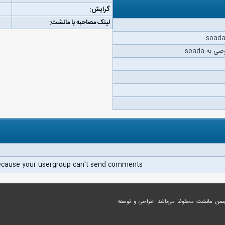
گرایش:
لینک مصاحبه با مانشت:
ه soada.
ecause your usergroup can't send comments.
جمن مانشت
محفوظ می‌باشد. طراحی و توسعه