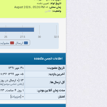
تاریخ تولد:
تعیین نشده
زمان محلی:
۰۸ August 2026 , 05:26 PM
وضعیت:
آفلاین
25
27.5
30
32.5
ارسال
مقبولیت
اطلاعات انجمن soada
تاریخ عضویت:
۳۰ مهر ۱۳۹۱
آخرین بازدید:
۰۵ مهر ۱۳۹۹ ۱۱:۳۶ ق.ظ
۱۳ (۰ ارسال در روز | ۰ درصد از کل ارسال‌ها)
کل ارسال‌ها:
(
یافتن تمامی موضوع‌ها
مدت زمان آنلاین بودن:
۱ روز, ۴ ساعت, ۲۳ دقیقه, ۳۹ ثانیه
اعتبار:
۰
[
جزییات
]