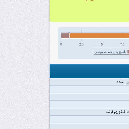
0
2.5
5
7.5
پاسخ به پیغام خصوصی
ن نشده
 کنکوری ارشد