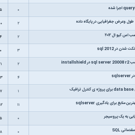
۰۵
۰
طول وعرض جغرافیایی در پایگاه داده
۰۰
۲
 اس کیو ال ۲۰۱۲
۱۴
۲
 شدن در sql 2012
۰
۳
installshie
۲۱
۲
sqls
۶۳
۴
فیک
۹۷
۱
 منابع برای یادگیری sqlserver
۱۲
۱۱
ابی به یک پروسیجر
۱۵
۰
قدماتی SQL
۰۸
۰