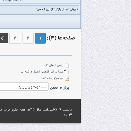
Happiness.72
کاربرانِ درحال بازدید از این انجمن:
صفحه‌ها (۳):
۱
۲
۳
بدون ارسال تازه‌
شما در این انجمن ارسال داشته‌اید
موضوع بسته شده
پرش به انجمن:
مانشت ۴: ©کپی‌رایت سال ۱۳۹۵. همه حقوق برای
ان
تنهایی