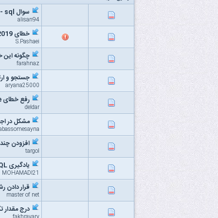
سوال sql - لطفا کمک
alisan94
خطای SQL Server2019
S.Pashaei
چگونه این خطا را موقع
farahnaz
جستجو و ارت
aryana25000
رفع خطای Prevent saving changes that require ... در sql server
deldar
مشکل در اجرای
tabassomesayna
افزودن چند 
targol
یادگیری SQL
MOHAMADI21
قرار دادن رش
master of net
درج مقدار تک
fakhravary