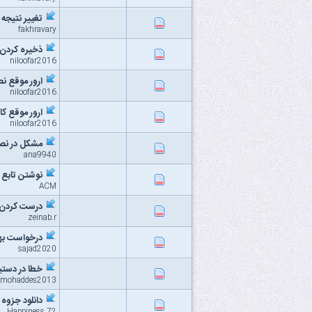
تغییر نتیجه query اجرا شده
fakhravary
ذخیره کردن 
niloofar2016
ارور موقع نصب
niloofar2016
ارور موقع کانکت
niloofar2016
مشکل در نصب sql server 20008 r2 در ld
ana9940
نوشتن تابع در erver
ACM
درست کردن data base برای پروژه ی کنترل ترا
zeinab.r
درخواست بهترین
sajad2020
خطا در دستی
mohaddes2013
دانلود جزوه م