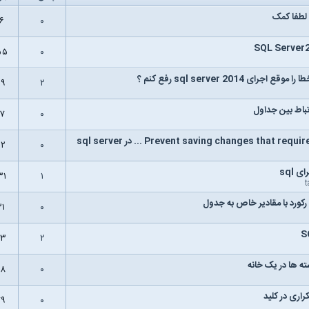
۴۶
۰
۵۵
۰
 اجرای sql server 2014 رفع کنم ؟
۵۹
۲
باط بین جداول
۷۷
۰
۶۲
۰
 sql
۳۱
۱
رکورد با مقادیر خاص به جدول
۳۱
۰
۶۳
۲
ته ها در یک خانه
۵۸
۰
راری در کلید
۷۹
۰