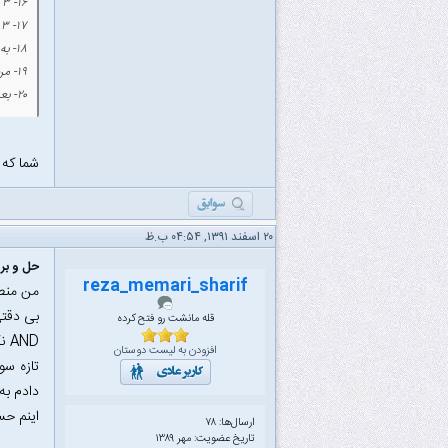
۱۶- ۳
۱۷- ۳
۱۸- به نظر من گزینه ۱ درست است همین رو هم زدم ولی مطمئن نیستم
۱۹- من بی دقتی کردم و ۲ زدم ولی جواب صد در صد ۱ درسته
۲۰- بعد از ۷ کلاک به حالت اولیش برمی گرده که من گزینه ۴ یعنی ۶ تا رو زدم
شما که
۲۰ اسفند ۱۳۹۱, ۰۴:۵۴ ب.ظ
حل و بررسی
reza_memari_sharif
قله مانشت رو فتح کرده
AND نکردم اگه این ۳ تا سوال رو درست می زدم ۹% درصد بالاتر میشد که مطمئن بودم کاملا کافی بودش....
افزودن به لیست دوستان
دادم به
اینم حساب کنی فرقش ۴ تا سوال بود ک
ارسال‌ها: ۷۸
تاریخ عضویت: مهر ۱۳۸۹