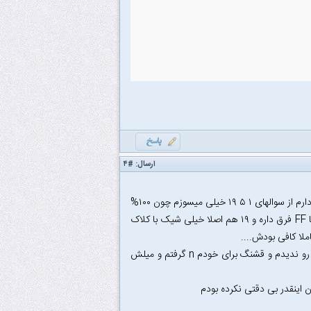
ارسال:
#۴
من منطقی هر ۲۰ سوال رو جواب دادم ولی حداقل ۶ تا سوال رو غلط زدم ۱ ۳ ۵ ۶ ۱۸ ۱۹ که دارم از سوالهای ۱ ۵ ۱۹ خیلی میسوزم چون ۱۰۰%
بی دقتی بوده.....سوال ۱ رو که اصلا نمی دونم چی کار کردم؟؟!!! ۵ هم که ندیدم کلاک دوتا FF فرق داره و ۱۹ هم اصلا خیلی شیک با کلاک
تازه سوال ۲۵ که ماله معماریه رو هم بی دقتی کردم و غلط زدم.... اوونم اصلا تعداد ۵۵تا رو ندیدم و قشنگ برای خودم n گرفتم و میلش