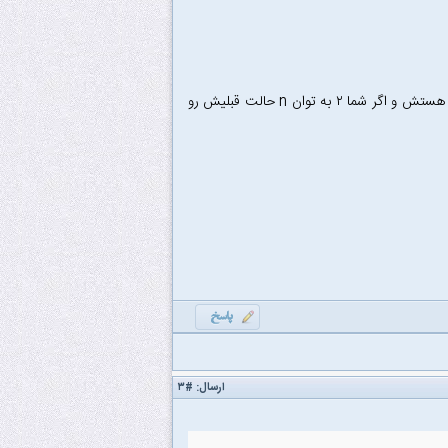
۱۴- من ۲ زدم فکر هم می کنم درسته. مورد گزینه ۱ غلطه چون به حالت اولیه مدار وابسته هستش و اگر شما ۲ به توان n حالت قبلیش رو
ارسال:
#۳