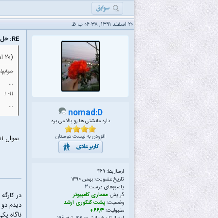
۲۰ اسفند ۱۳۹۱, ۰۶:۳۸ ب.ظ
RE: حل و بررسی سوالات مدارمنطقی دکتری ۹۲ گرایش معماری
(۲۰ اسفند ۱۳۹۱ ۰۴:۰۲ ب.ظ)
جوابها
...
۱۱- ۱
...
nomad:D
داره مانشتی ها رو بالا می بره
افزودن به لیست دوستان
سوال ۱۱ رو چجوری ۱ بدست آوردید؟
ارسال‌ها: ۴۶۹
تاریخ عضویت: بهمن ۱۳۹۰
پاسخ‌های درست:
۲
در کارگه
گرایش:
معماری کامپیوتر
وضعیت:
پشت کنکوری ارشد
دیدم دو 
مقبولیت:
۶۶/۴+
ناگاه یک