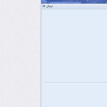
ارسال:
#۱