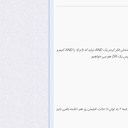
۶ - من ۳ زدم که به نظرم غلطه و جوابش ۲ میشه (اگر b=d=1 باشد و c تغییر کند هازارد داریم) من سر امتحان فکر کردم یک AND نیازه که b و d را AND کنیم و
۱۴- من ۲ زدم فکر هم می کنم درسته. مورد گزینه ۱ غلطه چون به حالت اولیه مدار وابسته هستش و اگر شما ۲ به توان n حالت قبلیش رو هم داشته باشی بازم