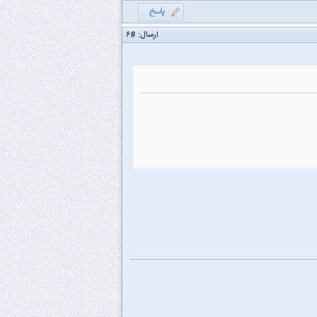
ارسال:
#۶