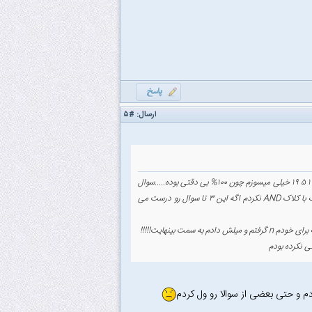
ارسال:
#۵
من منطقی هر ۲۰ سوال رو جواب دادم ولی حداقل ۶ تا سوال رو غلط زدم ۱ ۳ ۵ ۶ ۱۸ ۱۹ که دارم از سوالهای ۱ ۵ ۱۹ خیلی میسوزم چون ۱۰۰% بی دقتی بوده.....سوال
۱ رو که اصلا نمی دونم چی کار کردم؟؟!!! ۵ هم که ندیدم کلاک دوتا FF فرق داره و ۱۹ هم اصلا خیلی شیک با کلاک AND نکردم اگه این ۳ تا سوال رو درست می
م و حتی بعضی از سوالا رو ول کردم