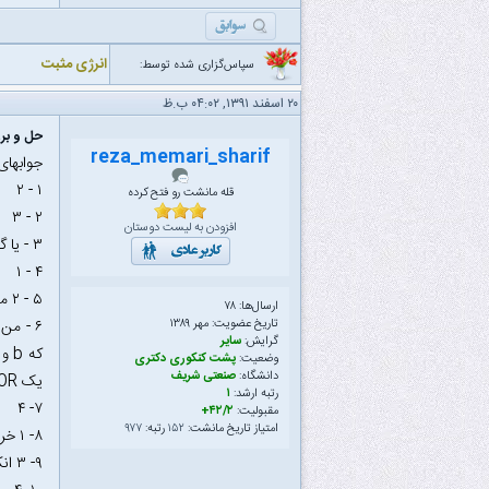
انرژی مثبت
سپاس‌گزاری شده توسط:
۲۰ اسفند ۱۳۹۱, ۰۴:۰۲ ب.ظ
حل و بررسی
reza_memari_sharif
جوابها
۱ - ۲
قله مانشت رو فتح کرده
۲ - ۳
افزودن به لیست دوستان
۳ - یا گزینه ۳ یا ۴ من ۴ زدم ولیفکر کنم ۳ درست باشه
۴ - ۱
۵ - ۲ من بی دقتی کردم ندیدم که کلاک دو FF فرق داره به خاطر همین ۴ زدم
ارسال‌ها: ۷۸
تاریخ عضویت: مهر ۱۳۸۹
گرایش:
سایر
وضعیت:
پشت کنکوری دکتری
دانشگاه:
صنعتی شریف
یک OR هم می خواهیم
رتبه ارشد:
۱
۷- ۴
مقبولیت:
۴۲/۲+
امتیاز تاریخ مانشت:
۱۵۲
رتبه:
۹۷۷
۸- ۱ خروجی باید با لبه بالارونده کلاک تغییر کند
۹- ۳ انکدر اولویت دار یک خروجی اضافی برای صفر بودن یا نبودن همه بیتهای ورودی دارد