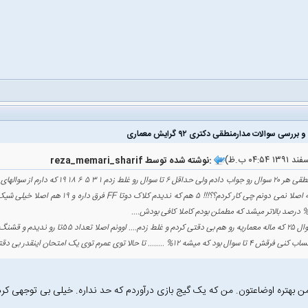
reza_memari_sharif نوشته شده توسط:
دیدم و قشنگ برای خودم n گرفتم و میلش دادم به سمت بینهایت!!!!!
 بود که میشه ۱۲% ........ تا حالا توی عمرم توی یک امتحان اینقدر بی دقتی نکرده بودم
 من بهتره اوضاعتون. من که یک گیج بازی درآوردم که حد نداره. خیلی بی توجهی کرد