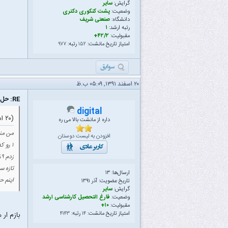
گرایش:
سایر
وضعیت:
پشت کنکوری دکتری
دانشگاه:
صنعتی شریف
رتبه ارشد:
۱
مقبولیت:
۴۲/۲+
امتیاز تاریخ مانشت:
۱۵۲
رتبه:
۹۷۷
۲۰ اسفند ۱۳۹۱, ۰۵:۰۹ ب.ظ
RE: حل و بررسی سوالات مدارمنطقی دکتری ۹۲ گرایش معماری
digital
(۲۰ اسفند ۱۳۹۱ ۰۴:۵۴ ب.ظ)
داره از مانشت بالا می ره
افزودن به لیست دوستان
زدم ۹% درصد بالاتر میشد که مطمئن بودم کاملا کافی بودش....
تازه سوال ۲۵ که ماله معماریه رو هم بی دقتی کردم و غلط زدم.... اوونم اصلا تعداد ۵۵تا رو ن
ارسال‌ها: ۱۳
اینم حساب کنی فرقش ۴ تا سوال
تاریخ عضویت: آذر ۱۳۹۱
گرایش:
سایر
وضعیت:
فارغ التحصیل کارشناسی ارشد
مقبولیت:
۱۰+
بازم ار
امتیاز تاریخ مانشت:
۱۴
رتبه:
۴۱۴۳