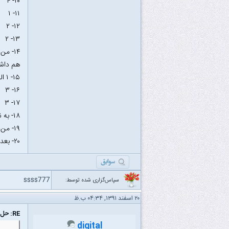
۱۰- ۴
۱۱- ۱
۱۲- ۲
۱۳- ۲
هم داشت
۱۵- ۱ البته سوال مشکل مفهومی داره
۱۶- ۳
۱۷- ۳
۱۸- به نظر من گزینه ۱ درست است همین رو هم زدم ولی مطمئن نیستم
۱۹- من بی دقتی کردم و ۲ زدم ولی جواب صد در صد ۱ درسته
۲۰- بعد از ۷ کلاک به حالت اولیش برمی گرده که من گزینه ۴ یعنی ۶ تا رو زدم
ssss777
سپاس‌گزاری شده توسط:
۲۰ اسفند ۱۳۹۱, ۰۴:۳۴ ب.ظ
RE: حل و بررسی سوالات مدارمنطقی دکتری ۹۲ گرایش معماری
digital