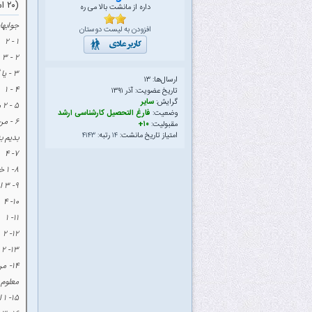
(۲۰ اسفند ۱۳۹۱ ۰۴:۰۲ ب.ظ)
داره از مانشت بالا می ره
جوابها
افزودن به لیست دوستان
۱ - ۲
۲ - ۳
۳ - یا گزینه ۳ یا ۴ من ۴ زدم ولیفکر کنم ۳ درست باشه
ارسال‌ها: ۱۳
۴ - ۱
تاریخ عضویت: آذر ۱۳۹۱
گرایش:
سایر
۵ - ۲ من بی دقتی کردم ندیدم که کلاک دو FF فرق داره به خاطر همین ۴ زدم
وضعیت:
فارغ التحصیل کارشناسی ارشد
مقبولیت:
۱۰+
امتیاز تاریخ مانشت:
۱۴
رتبه:
۴۱۴۳
بدیم به همین OR طبقه آخر ولی این طوری باید یکی n
۷- ۴
۸- ۱ خروجی باید با لبه بالارونده کلاک تغییر کند
۹- ۳ انکدر اولویت دار یک خروجی اضافی برای صفر بودن یا نبودن همه بیتهای ورودی دارد
۱۰- ۴
۱۱- ۱
۱۲- ۲
۱۳- ۲
معلوم
۱۵- ۱ البته سوال مشکل مفهومی داره