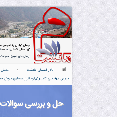
مهمان گرامی به انجمن م
گزینه‌های شما (
ورود
—
ث
ارسال‌های امروز
|
سوالات 
تالار گفتمان مانشت
بخش دک
دروس مهندسی کامپیوتر:نرم افزار،معماری،هوش مص
حل و بررسی سوالات مدارمنط