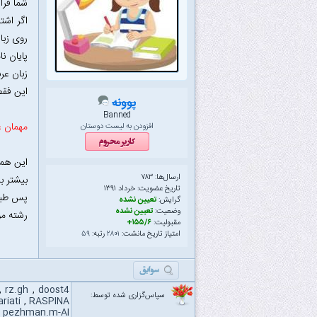
شما قرا
اگر اشت
روی زبان
پایان ن
زبان عر
این فقط
پوونه
Banned
مهمان ع
افزودن به لیست دوستان
این همه
ارسال‌ها: ۷۸۳
بیشتر با
تاریخ عضویت: خرداد ۱۳۹۱
پس طبیع
گرایش:
تعیین نشده
وضعیت:
تعیین نشده
رشته مو
مقبولیت:
۱۵۵/۶+
امتیاز تاریخ مانشت:
۲۸۰۱
رتبه:
۵۹
,
rz.gh
,
doost4
سپاس‌گزاری شده توسط:
riati
,
RASPINA
,
pezhman.m-AI