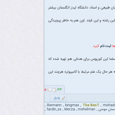
بان طبیعی و استاد دانشگاه لیدز انگلستان بیشتر
این رشته و این فیلد. اون هم به خاطر پیچیدگی
ها
ثبت نام
کنید.
سلما این کورپوس برای هدفی هم تهیه شده که
 هر حال یک علم مرتبط با کامپیوتره هرچند این
۵
۳۳
,
Riemann
,
kingmax
,
The BesT
,
mohad
سان مومنی
,
mshelman
,
Morza
,
fardin_ss
,