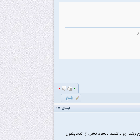
ین
۰
۰
ارسال:
#۴
 رشته رو داشتند دلسرد نشن از انتخابشون.