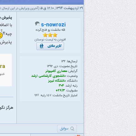
۲۹ اردیبهشت ۱۳۹۴, ۱۲:۱۰ ق.ظ
(آخرین ویرایش در این ارسال: ۲۹ اردیبهشت ۱۳۹۴ ۱۰:۰۰ ق.ظ، توسط
پذیرش با
s-nowrozi
با اضاف
قله مانشت رو فتح کرده
چیه؟!
افزودن به لیست دوستان
پذیرش ب
ارسال‌ها: ۱۳۲
ra
تاریخ عضویت: دى ۱۳۹۲
گرایش:
معماری کامپیوتر
عنو
وضعیت:
دانشجوی کارشناسی ارشد
دانشگاه:
دانشگاه تبریز
رتبه ارشد:
۳۰۴
مقبولیت:
۲۶/۳+
امتیاز تاریخ مانشت:
۱۵۷
رتبه:
۹۴۶
هرگز نگو