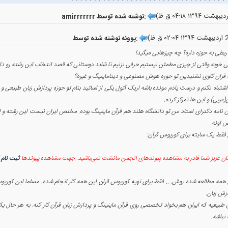
amirrrrrrr نوشته شده توسط:
پوونه نوشته شده توسط:
ربطی به حوزه داره؟ چه چیزهایی میگید!
ی خوبه وقتی از چیزی مطمئن نیستیم حرفی نزنیم تا شاید دوستانی که قصد انتخاب این رشته رو دا
 قران کاوی نشنیدین تو حوزه هوش مصنوعی و دیتاماینیگ و غیره؟
اشتباه نکنم و درست یادم مونده باشه اریک آتوِل یکی از اساتید بنام تو حوزه پردازش زبان طبیعی و 
(عربی) و این ها تمرکز کرده.
ن نامه دکترای استاد من تو دانشگاه هلند هم قرآن ماینینگ بوده. مختص ایران نیست این رشته و ای
 اونه.
 فقط یک سایته برای کورپوس قرآن:
ان عزیز شما قادر به مشاهده پیوندهای انجمن مانشت نمی‌باشید. جهت مشاهده پیوندها
ثبت نام
ک
 همه مطالعه شده روش. .. فقط برای تهیه کورپوس قران این همه کار انجام شده. مسلما این کورپوس
زش زبان.
طبیعیه که ایران هم بخواد تخصصی روی قرآن ماینینگ و پردازش زبان قرآن کار کنه. به هر حال یک 
نباشه.