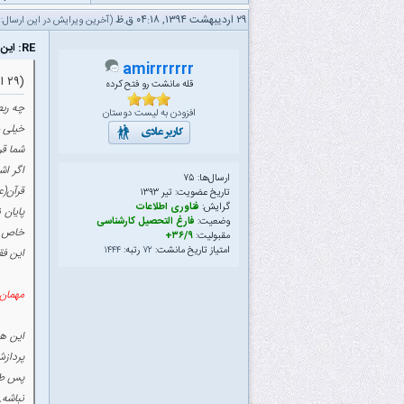
۲۹ اردیبهشت ۱۳۹۴, ۰۴:۱۸ ق.ظ
(آخرین ویرایش در این ارسال: ۲۹ اردیبهشت ۱۳۹۴ ۰۴:۳۰ ق.ظ، توسط
RE: این دیگه چچچچچچچچچچچچچچچچچچچچچچچچچچچچچچچچچچیه!!!!!!!!!!!!!!!!!!!!!!!
amirrrrrrr
(۲۹ اردیبهشت ۱۳۹۴ ۰۲:۰۴ ق.ظ)
قله مانشت رو فتح کرده
چه ربط
افزودن به لیست دوستان
خیلی خ
شما قر
اگر اش
ارسال‌ها: ۷۵
قرآن(ع
تاریخ عضویت: تیر ۱۳۹۳
گرایش:
فناوری اطلاعات
پایان 
وضعیت:
فارغ التحصیل کارشناسی
خاص ا
مقبولیت:
۳۶/۹+
امتیاز تاریخ مانشت:
۷۲
رتبه:
۱۴۴۴
این فق
مهمان 
این هم
پردازش
پس طبی
نباشه.