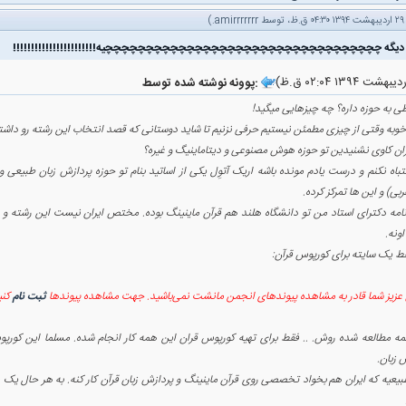
.)
amirrrrrrr
پوونه نوشته شده توسط:
ی به حوزه داره؟ چه چیزهایی میگید!
وبه وقتی از چیزی مطمئن نیستیم حرفی نزنیم تا شاید دوستانی که قصد انتخاب این رشته رو داشت
ان کاوی نشنیدین تو حوزه هوش مصنوعی و دیتاماینیگ و غیره؟
تباه نکنم و درست یادم مونده باشه اریک آتوِل یکی از اساتید بنام تو حوزه پردازش زبان طبیعی و 
ربی) و این ها تمرکز کرده.
نامه دکترای استاد من تو دانشگاه هلند هم قرآن ماینینگ بوده. مختص ایران نیست این رشته و ای
ونه.
ط یک سایته برای کورپوس قرآن:
عزیز شما قادر به مشاهده پیوندهای انجمن مانشت نمی‌باشید. جهت مشاهده پیوندها
ثبت نام
کنی
ه مطالعه شده روش. .. فقط برای تهیه کورپوس قران این همه کار انجام شده. مسلما این کورپوس
 زبان.
عیه که ایران هم بخواد تخصصی روی قرآن ماینینگ و پردازش زبان قرآن کار کنه. به هر حال یک عل