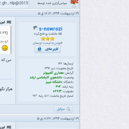
z.gh
,
nlp@2015
سپاس‌گزاری شده توسط:
۲۹ اردیبهشت ۱۳۹۴, ۱۲:۱۶ ق.ظ
RE: این دیگه چچچچچچچچچچچچچچچچچچچچچچچچچچچچچچچچچچیه!!!!!!!!!!!!!!!!!!!!!!!
s-nowrozi
(۲۹ اردیبهشت ۱۳۹۴ ۱۲:۱۱ ق.ظ)
قله مانشت رو فتح کرده
اره مت
افزودن به لیست دوستان
من که م
ارسال‌ها: ۱۳۲
تاریخ عضویت: دى ۱۳۹۲
گرایش:
معماری کامپیوتر
وضعیت:
دانشجوی کارشناسی ارشد
دانشگاه:
دانشگاه تبریز
رتبه ارشد:
۳۰۴
هرگز نگو
مقبولیت:
۲۶/۳+
امتیاز تاریخ مانشت:
۱۵۷
رتبه:
۹۴۶
۲۹ اردیبهشت ۱۳۹۴, ۰۱:۳۲ ق.ظ
RE: این دیگه چچچچچچچچچچچچچچچچچچچچچچچچچچچچچچچچچچیه!!!!!!!!!!!!!!!!!!!!!!!