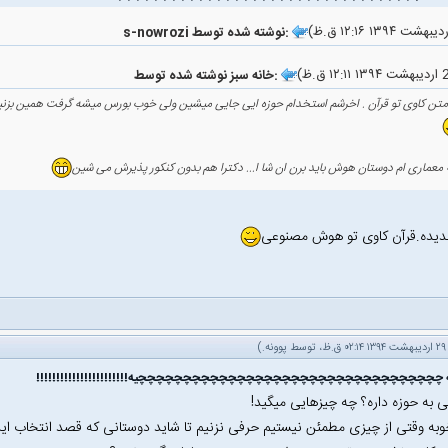
s-nowrozi نوشته شده توسط:
خانه سبز نوشته شده توسط:
 متن کاوی تو قرآن . اخرشم استخدام حوزه ایی جایی میشین ولی خوب بورس میشه گرفت همین بزن
معماری ام دوستان هوش باید برن ان شا ا... دکترا هم بدون کنکور پذیرش می شین
دیده.قرآن کاوی تو هوش مصنوعی
پوونه
.)
گه چچچچچچچچچچچچچچچچچچچچچچچچچچچچچچچچچچیه!!!!!!!!!!!!!!!!!!!!!!!
 به حوزه داره؟ چه چیزهایی میگید!
به وقتی از چیزی مطمئن نیستیم حرفی نزنیم تا شاید دوستانی که قصد انتخاب این