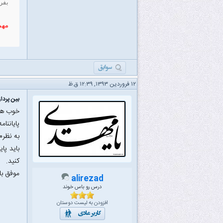
بفر
مهم
۱۲ فروردین ۱۳۹۳, ۱۲:۳۹ ق.ظ
بین پردا
خوب هر 
پایاننا
به نظرم
باید پا
کنید.
موفق با
alirezad
درس رو باس خوند
افزودن به لیست دوستان