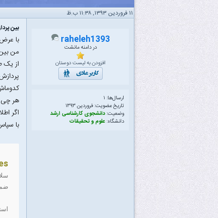
۱۱ فروردین ۱۳۹۳, ۱۱:۳۸ ب.ظ
بین پردا
raheleh1393
با عرض
در دامنه مانشت
من بین 
از یک ط
افزودن به لیست دوستان
پردازش 
کدوماش 
ارسال‌ها: ۱
هر چی ج
تاریخ عضویت: فروردین ۱۳۹۳
اگر اطل
وضعیت:
دانشجوی کارشناسی ارشد
دانشگاه:
علوم و تحقیقات
با سپاس
es
سلا
ضمن
است