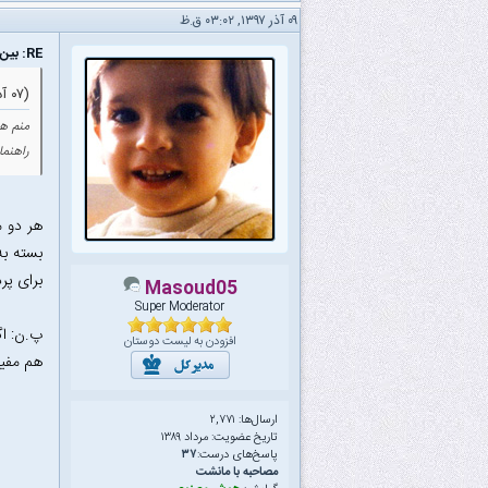
۰۹ آذر ۱۳۹۷, ۰۳:۰۲ ق.ظ
RE: بین پردازش تصویر و داده کاوی موندم کدوم یکی رو برای پایان نامه انتخاب کنم؟
(۰۷ آذر ۱۳۹۷ ۰۹:۳۵ ب.ظ)
منم ه
راهنما
هر دو 
بسته به
برای پر
Masoud05
Super Moderator
پ.ن: اگ
افزودن به لیست دوستان
هم مفید
ارسال‌ها: ۲,۷۷۱
تاریخ عضویت: مرداد ۱۳۸۹
پاسخ‌های درست:
۳۷
مصاحبه با مانشت