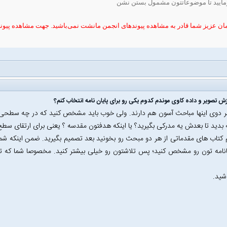
مایید تا موضوعاتتون مشمول بستن نشن
ان عزیز شما قادر به مشاهده پیوندهای انجمن مانشت نمی‌باشید. جهت مشاهده پیون
زش تصویر و داده کاوی موندم کدوم یکی رو برای پایان نامه انتخاب کنم؟
دوى اینها مباحث آسون هم دارند. ولى خوب باید مشخص کنید که در چه سطحى م
مه بدید تا بعدش یه مدرکى بگیرید؟ یا اینکه هدفتون مقدسه ؟ یعنى براى ارتقاى سط
 کتاب هاى مقدماتى از هر دو مبحث رو بخونید بعد تصمیم بگیرید. ضمن اینکه شما
یانامه تون رو مشخص کنید؛ پس تلاشتون رو خیلى بیشتر کنید. مخصوصا شما که ت
شید.