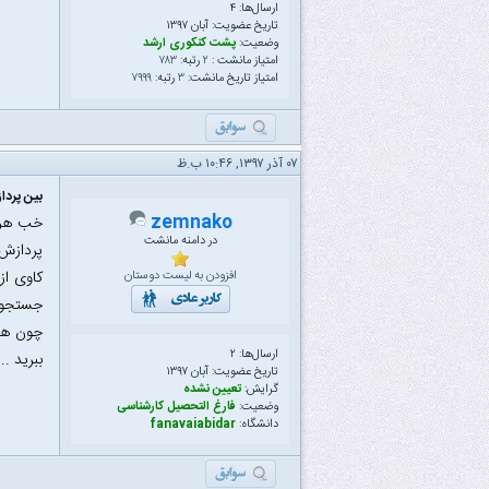
ارسال‌ها: ۴
تاریخ عضویت: آبان ۱۳۹۷
وضعیت:
پشت کنکوری ارشد
امتیاز مانشت :
۲
رتبه:
۷۸۳
امتیاز تاریخ مانشت:
۳
رتبه:
۷۹۹۹
۰۷ آذر ۱۳۹۷, ۱۰:۴۶ ب.ظ
بین پردا
zemnako
خب هر د
در دامنه مانشت
پردازش 
کاوی از
افزودن به لیست دوستان
جستجو و
چون هم 
ارسال‌ها: ۲
ببرید ..
تاریخ عضویت: آبان ۱۳۹۷
گرایش:
تعیین نشده
وضعیت:
فارغ التحصیل کارشناسی
دانشگاه:
fanavaiabidar