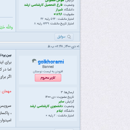
گرایش:
هوش مصنوعی
وضعیت:
فارغ التحصیل کارشناسی ارشد
دانشگاه:
شیراز
مقبولیت:
۱۸۹/۱+
امتیاز مانشت :
۵۹۴
رتبه:
۴۲
امتیاز تاریخ مانشت:
۸۴۳۹
رتبه:
۸
واللَّه خَیْرٌ
۰۱ دى ۱۴۰۰, ۰۲:۴۸ ب.ظ
بین پردا
golkhorami
برای ای
Banned
اما در 
افزودن به لیست دوستان
اگر برا
مهمان ع
ارسال‌ها: ۳
تاریخ عضویت: دى ۱۴۰۰
گرایش:
سایر
وضعیت:
دانشجوی کارشناسی ارشد
دانشگاه:
ایلام
، پاکسا
امتیاز مانشت :
۲
رتبه:
۰
امیدوار