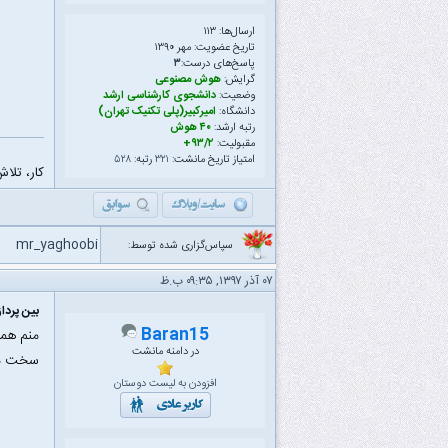
ارسال‌ها: ۱۱۳
تاریخ عضویت: مهر ۱۳۹۰
پاسخ‌های درست:
۳
گرایش:
هوش مصنوعی
وضعیت:
دانشجوی کارشناسی ارشد
دانشگاه:
امیرکبیر(پلی تکنیک تهران)
رتبه ارشد:
۴۰ هوش
مقبولیت:
۹۳/۲+
امتیاز تاریخ مانشت:
۳۲۱
رتبه:
۵۲۸
کار، تلاش
mr_yaghoobi
سپاس‌گزاری شده توسط:
۰۷ آذر ۱۳۹۷, ۰۹:۳۵ ب.ظ
بین پردا
Baran15
منم همی
در دامنه مانشت
سخت میش
افزودن به لیست دوستان