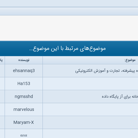
موضوع‌های مرتبط با این موضوع...
موضوع:
نویسنده
پا
 پیشرفته، تجارت و آموزش الکترونیکی
ehsannaq3
Ha153
ه برای آز پایگاه داده
ngmsshd
marvelous
Maryam-X
αɾια