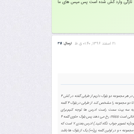
کش می شوددقت شود که ۱۸ در سومین کلمه(۱۰) قرار می گیرد اخرین ادرس هم ۱۶ که به تازگی وارد کش شده است پس میس های ما
۲۱ اسفند ۱۳۹۶, ۰۱:۴۰ ق.ظ
ارسال:
#۳
در حافظه ی انجمنی مجموعه ای ادرس شامل سه فیلدtag-set-word است.در سوال گفته ۲-way یعنی در هر مجموعه دو بلوک داریم از طرفی گفته در کش ۴
بلوک داریم پس دو مجموعه داریم که در هر مجموعه ۲ بلوک جا می شود پس فیلد set تک بیتی می شود تا دو مجموعه را مشخص کند از طرفی در بلوک ۴ کلمه
که باید در مجموعه ۱ دریکی از بلوک ها و در کلمه ی صفر ان باشد چون کش در ابتدا خالی است miss رخ می دهد پس بلوک حاوی کلمه ۴
به کش اورده می شود که این بلوک کلمه ی ۴ اولین کلمه ی ان است و سه کلمه ۵و۶و۷ را هم شامل می شود(به تصویر جواب نگاه کنید.) ادرس بعدی ۷ است که
که اگر به سه بیت راست نگاه کنیم باید در مجموعه ۰ و در اولین کلمه ی(۰۰) یک از بلوک ها باشد