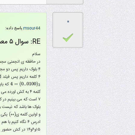
۰
msour44
پاسخ داده:
RE: سوال ۵ معماری کامپیوتر ۹۵
سلام
۴ کلمه داریم پس فیلد word هم که کلمه در بلوک را مشخص می کند دو بیتی خواهد بود.پس کافیه به سه بیت سمت راست ادرس ها توجه کنیم.برای
4
=
(
0..0100
)
4
=
(
0..0100
)
2
2
۷ است که می بینیم در کش حضور دارد ادرس بعدی
بلوک ها باشد که نیست و Miss رخ می دهد و باز باعث اورده شده بلوک حاوی ۸,۹,۱۰,۱۱ به کش می شود ادرس
۱۵و۶و۱۴ در کش حضور دارند برای ادرس