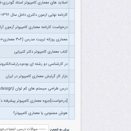
اسلاید های معماری کامپیوتر استاد گودرزی-
کارنامه نهایی ازمون دکتری داخل سال ۱۳۹۲-گرایش معماری کامپیوتر
درخواست کارنامه معماری کامپیوتر آزمون آزاد ۲
معماری روزانه تربیت مدرس (۳۰۶ معماری+۲۷۱ هوش+۳۲۵ نرم)(رتبه اولی)
کتاب معماری کامپیوتر دکتر کتیرایی
در کارشناسی دو رشته ای بودم,درارشدالکترو
بازار کار گرایش معماری کامپیوتر در ایران
درس طراحی سیستم های کم توان (low power design) ارشد معماری کامپیوتر
[درخواست]جزوه معماری کامپیوتر پیشرفته دک
هوش مصنوعی یا معماری کامپیوتر؟
پرش به انجمن: