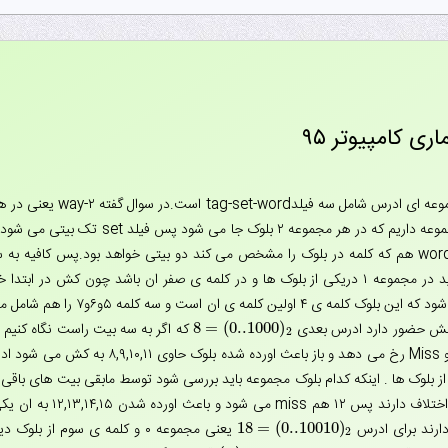
در حافظه ی انجمنی مجموعه 
۴ بلوک داریم پس دو مجموعه داریم که در 
کلمه ۴ به کش اورده می شود که این
8
=
(
0..1000
)
8
=
(
0..1000
)
2
2
 بعدی
18
=
(
0..10010
)
18
=
(
0..10010
)
2
2