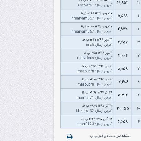
۱۳ اسفند ۱۴۰۱ ۰۱:۴۶ ب.ظ
۱۹,۸۵۲
۱۱
آخرین ارسال
:
۰۹۱۵۳۸۴۲۸۱۴
۱۷ بهمن ۱۳۹۹ ۰۲:۲۸ ق.ظ
۵,۵۹۹
۱
آخرین ارسال
:
hmaryam567
۱۷ بهمن ۱۳۹۹ ۰۲:۰۰ ق.ظ
۴,۹۳۸
۱
آخرین ارسال
:
hmaryam567
۱۳ مهر ۱۳۹۸ ۱۲:۳۱ ب.ظ
۶,۶۵۷
۳
آخرین ارسال
:
imali
۱۱ مهر ۱۳۹۸ ۱۲:۵۱ ق.ظ
۱۱,۰۶۴
۷
آخرین ارسال
:
marvelous
۱۹ دى ۱۳۹۷ ۰۲:۵۹ ب.ظ
۸,۰۵۸
۷
آخرین ارسال
:
masoudfn
۱۰ دى ۱۳۹۷ ۰۳:۰۰ ب.ظ
۱۷,۴۸۶
۸
آخرین ارسال
:
masoudfn
۲۹ آذر ۱۳۹۷ ۰۶:۴۳ ب.ظ
۵,۳۱۲
۲
آخرین ارسال
:
marmar71
۲۰ آذر ۱۳۹۷ ۰۸:۰۷ ب.ظ
۲۰,۹۵۵
۱۰
آخرین ارسال
:
bhzbbs_32
۰۲ آبان ۱۳۹۷ ۰۱:۴۳ ب.ظ
۶,۶۵۸
۴
آخرین ارسال
:
naser0123
مشاهده‌ی نسخه‌ی قابل چاپ