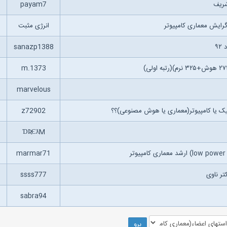
شریف
payam7
انرژی مثبت
۹
sanazp1388
m.1373
marvelous
نیک یا کامپیوتر(معماری یا هوش مصنوعی)؟؟
z72902
ƊƦЄƛM
marmar71
تر ناوی
ssss777
sabra94