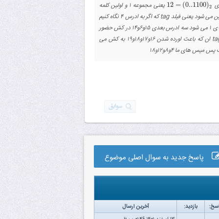
)
0..1100
(
=
12
یعنی مجموعه ۱ و اولین کلمه
12
=
(
0..1100
)
2
2
ی(۰۰) یکی از بلوک ها . اینکه کدام بلوک مجموعه باید بررسی شود توسط مابقی بیت های باقی مانده تعیین می شود یعنی فیلد tag که اگر به ادرس ۴ نگاه کنیم
با هم اختلاف دارند پس ۱۲ هم miss می شود و باعث اورده شدن ۱۲,۱۳,۱۴,۱۵ به ان یکی بلوک مجموعه ی ۱ می شود سه ادرس بعدی ۱۵و۶و۱۴ در کش حضور
یعنی مجموعه ۰ و کلمه ی سوم از بلوک دیگر به دلیل تفاوت tag ان که باعث اورده شدن ۱۶و۱۷و۱۸و۱۹ به کش می
پاسخ جدید به سوال اصلی موضوع
سخ:
بازدید:
آخرین ارسال