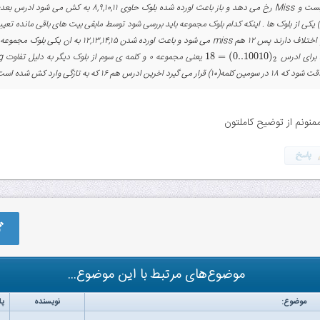
اورده شده بلوک حاوی ۸,۹,۱۰,۱۱ به کش می شود ادرس بعدی
 برای ادرس
)
0..10010
(
=
18
18
=
(
0..10010
)
2
2
) قرار می گیرد اخرین ادرس هم ۱۶ که به تازگی وارد کش شده است پس میس های ما ۴و۸و۱۲و۱۸
منونم از توضیح کاملتون
موضوع‌های مرتبط با این موضوع...
موضوع:
نویسنده
پا