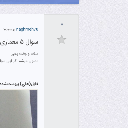
۰
naghmeh70
پرسیده:
سوال ۵ معماری کامپیوتر ۹۵
سلام و وقت بخیر
ممنون میشم اگر این سوال
فایل‌(های) پیوست شده