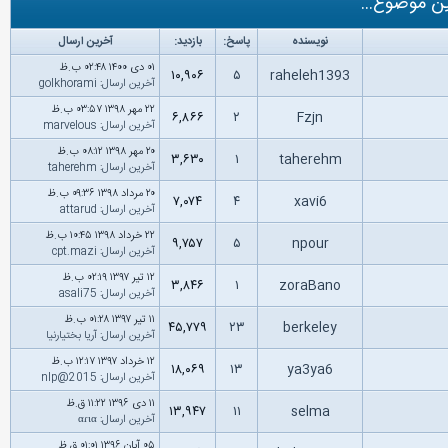
ن موضوع...
نویسنده
پاسخ:
بازدید:
آخرین ارسال
۰۱ دى ۱۴۰۰ ۰۲:۴۸ ب.ظ
۱۰,۹۰۶
۵
raheleh1393
آخرین ارسال
:
golkhorami
۲۲ مهر ۱۳۹۸ ۰۳:۵۷ ب.ظ
۶,۸۶۶
۲
Fzjn
آخرین ارسال
:
marvelous
۲۰ مهر ۱۳۹۸ ۰۸:۱۲ ب.ظ
۳,۶۳۰
۱
taherehm
آخرین ارسال
:
taherehm
۲۰ مرداد ۱۳۹۸ ۰۹:۳۶ ب.ظ
۷,۰۷۴
۴
xavi6
آخرین ارسال
:
attarud
۲۲ خرداد ۱۳۹۸ ۱۰:۴۵ ب.ظ
۹,۷۵۷
۵
npour
آخرین ارسال
:
cpt.mazi
۱۲ تیر ۱۳۹۷ ۰۲:۱۹ ب.ظ
۳,۸۴۶
۱
zoraBano
آخرین ارسال
:
asali75
۱۱ تیر ۱۳۹۷ ۰۱:۲۸ ب.ظ
۴۵,۷۷۹
۲۳
berkeley
آخرین ارسال
:
آریا بختیارنیا
۱۲ خرداد ۱۳۹۷ ۱۲:۱۷ ب.ظ
۱۸,۰۶۹
۱۳
ya3ya6
آخرین ارسال
:
nlp@2015
۱۱ دى ۱۳۹۶ ۱۱:۲۲ ق.ظ
۱۳,۹۴۷
۱۱
selma
آخرین ارسال
:
αɾια
۰۵ آبان ۱۳۹۶ ۰۱:۰۱ ق.ظ