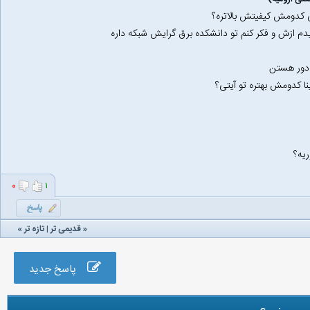
 کدومش کیفیتش بالاتره؟
دم ازش و فکر کنم تو دانشکده برق گرایش شبکه داره
ا کدومش بهتره تو آیتی؟
۰
۱
«
قدیمی تر
|
تازه‌ تر
»
پاسخ جدید