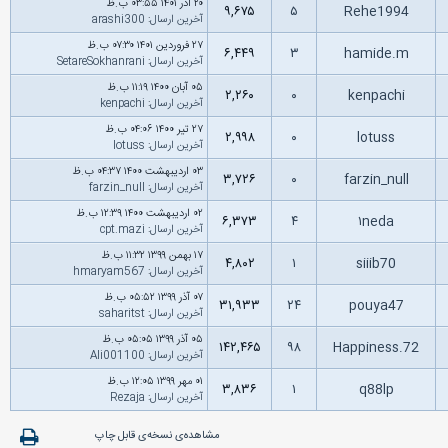
۲۰ آذر ۱۴۰۱ ۰۳:۵۵ ب.ظ
۹,۶۷۵
۵
Rehe1994
آخرین ارسال
:
arashi300
۲۷ فروردین ۱۴۰۱ ۰۷:۳۰ ب.ظ
۶,۴۴۹
۳
hamide.m
آخرین ارسال
:
SetareSokhanrani
۰۵ آبان ۱۴۰۰ ۱۱:۱۹ ب.ظ
۲,۲۶۰
۰
kenpachi
آخرین ارسال
:
kenpachi
۲۷ تیر ۱۴۰۰ ۰۴:۰۶ ب.ظ
۲,۹۹۸
۰
lotuss
آخرین ارسال
:
lotuss
۰۳ اردیبهشت ۱۴۰۰ ۰۴:۳۷ ب.ظ
۳,۷۲۶
۰
farzin_null
آخرین ارسال
:
farzin_null
۰۲ اردیبهشت ۱۴۰۰ ۱۲:۳۹ ب.ظ
۶,۳۷۳
۴
۱neda
آخرین ارسال
:
cpt.mazi
۱۷ بهمن ۱۳۹۹ ۱۱:۳۲ ب.ظ
۴,۸۰۲
۱
siiib70
آخرین ارسال
:
hmaryam567
۰۷ آذر ۱۳۹۹ ۰۵:۵۲ ب.ظ
۳۱,۹۳۳
۲۴
pouya47
آخرین ارسال
:
saharitst
۰۵ آذر ۱۳۹۹ ۰۵:۰۵ ب.ظ
۱۴۲,۴۶۵
۹۸
Happiness.72
آخرین ارسال
:
Ali001100
۰۱ مهر ۱۳۹۹ ۱۲:۰۵ ب.ظ
۳,۸۳۶
۱
q88lp
آخرین ارسال
:
Rezaja
مشاهده‌ی نسخه‌ی قابل چاپ