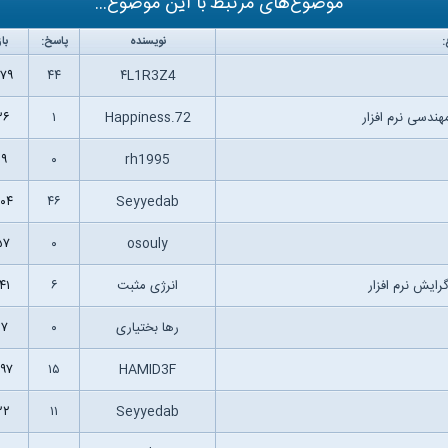
موضوع‌های مرتبط با این موضوع...
:
نویسنده
پاسخ:
با
۵۷۹
۴۴
۴L1R3Z4
ندسی نرم افزار
Happiness.72
۱
۳۶
۱۹
۰
rh1995
۰۴
۴۶
Seyyedab
۵۷
۰
osouly
انرژی مثبت
۶
۴۱
رها بختیاری
۰
۶۷
۹۷
۱۵
HAMID3F
۲۲
۱۱
Seyyedab