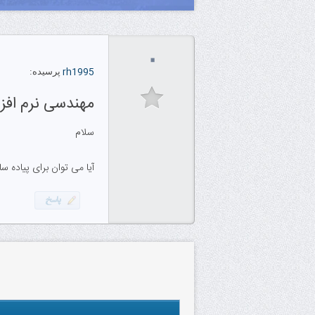
۰
rh1995
پرسیده:
مهندسی نرم افزا
سلام
آیا می توان برای پیاده س