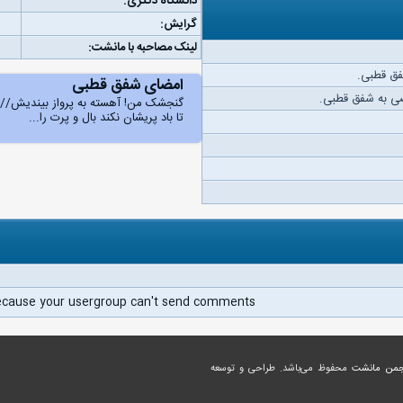
دانشگاه دکتری:
گرایش:
لینک مصاحبه با مانشت:
فق قطبی.
امضای شفق قطبی
ی به شفق قطبی.
گنجشک من! آهسته به پرواز بیندیش///
تا باد پریشان نکند بال و پرت را...
ecause your usergroup can't send comments.
جمن مانشت
محفوظ می‌باشد. طراحی و توسعه