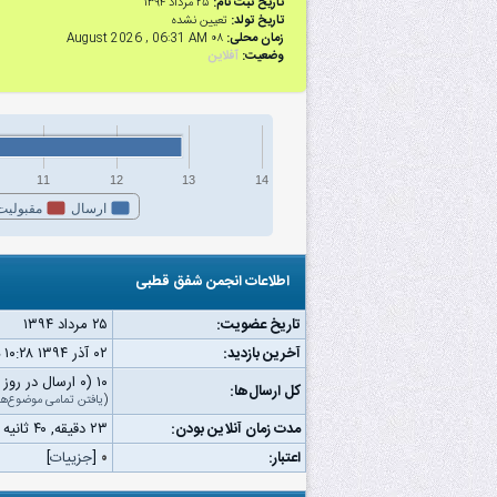
تاریخ ثبت نام:
۲۵ مرداد ۱۳۹۴
تاریخ تولد:
تعیین نشده
زمان محلی:
۰۸ August 2026 , 06:31 AM
وضعیت:
آفلاین
11
12
13
14
ارسال
مقبولیت
اطلاعات انجمن شفق قطبی
تاریخ عضویت:
۲۵ مرداد ۱۳۹۴
آخرین بازدید:
۰۲ آذر ۱۳۹۴ ۱۰:۲۸ ب.ظ
۱۰ (۰ ارسال در روز | ۰ درصد از کل ارسال‌ها)
کل ارسال‌ها:
(
یافتن تمامی موضوع‌ها
مدت زمان آنلاین بودن:
۲۳ دقیقه, ۴۰ ثانیه
اعتبار:
۰
[
جزییات
]