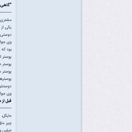
“گاهی ا
 ---------
مشتری خ
یکی از 
دوستی ا
وی جواب
بود که 
پوستر ا
پوستر د
پوستر س
پوستر‌ه
دوستش ا
وی جواب
قبل از 
-- -------
مایکل، 
چیز مثل
خشن و 