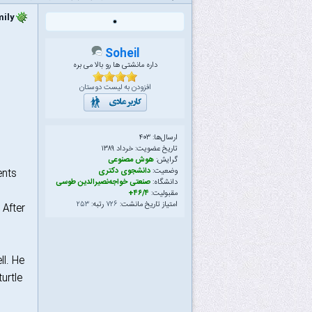
The Turtle Family
Soheil
داره مانشتی ها رو بالا می بره
افزودن به لیست دوستان
ارسال‌ها: ۴۰۳
تاریخ عضویت: خرداد ۱۳۸۹
گرایش:
هوش مصنوعی
وضعیت:
دانشجوی دکتری
nts.
دانشگاه:
صنعتی خواجه‌نصیرالدین طوسی
مقبولیت:
۴۶/۴+
امتیاز تاریخ مانشت:
۷۲۶
رتبه:
۲۵۳
 After
ll. He
urtle