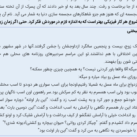
 از جا برخاست و رفت. چند سال بعد به او خبر دادند که آن پسرک از آن تخته
سمه ای که هنوز هم جزو شاهکارهای مجسمه سازی دنیا به شمار می آید. نام آن پس
شروع هر کار فیزیکی بهتر است که به اندازه لازم در موردش فکر کرد. حتی اگر زمان زی
شبختی
ین اختلافی با هم نداشتند.تو این مراسم سردبیرهای روزنامه های محلی هم 
 شون رو) بفهمند.
میگه:آقا واقعا باور کردنی نیست؟ یه همچین چیزی چطور ممکنه؟
وزای ماه عسل رو بیاد میاره و میگه:
ازدواج برای ماه عسل به شمیلا رفتیم،اونجا برای اسب سواری هر دو،دو تا اسب مخت
ب بود ولی اسب همسرم به نظر یه کم سرکش بود.سر راهمون اون اسب ناگهان پری
ودشو جمع و جور کرد و به پشت اسب زد و گفت: "این بار اولته" دوباره سوار اسب
فتاد این بار همسرم نگاهی با آرامش به اسب انداخت و گفت:"این دومین بارت" بعد 
و انداخت خیلی با آرامش تفنگشو از کیف برداشت و با آرامش شلیک کرد و اونو ک
م داد کشیدم و گفتم: "چیکار کردی روانی؟ حیوان بیچاره رو کشتی!دیونه شدی؟"
ا خونسردی یه نگاهی به من کرد و گفت:"این بار اولت بود"