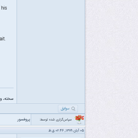
 his
it.
سخته، ول
پروفسور
سپاس‌گزاری شده توسط:
۰۵ آبان ۱۳۸۹, ۰۲:۴۶ ق.ظ