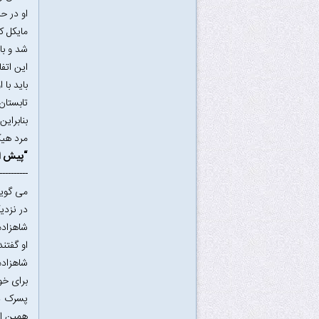
او در ح
مایکل ک
شد و با
این اتف
باید با
تابستان،
بنابرای
مرد هیک
“پیش از
 ---------
می گوین
در نزدی
شاهزاده
او گفتن
شاهزاده
برای خو
پسرک د
همین ال