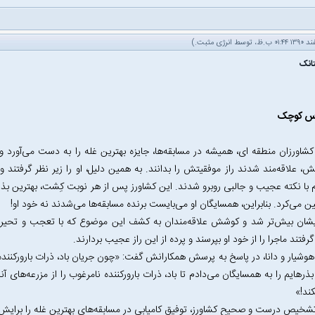
انرژی مثبت
.)
انک
س کوچک
کشاورزان منطقه ای، همیشه در مسابقه‌ها، جایزه بهترین غله را به ‌دست می‌آورد و ب
ش، علاقه‌مند شدند راز موفقیتش را بدانند. به همین دلیل، او را زیر نظر گرفتن
 با نکته‌ عجیب و جالبی روبرو شدند. این کشاورز پس از هر نوبت کِشت، بهترین بذر
ین می‌کرد. بنابراین، همسایگان او می‌بایست برنده‌ مسابقه‌ها می‌شدند نه خود او!
شان بیش‌تر شد و کوشش علاقه‌مندان به کشف این موضوع که با تعجب و تحیر نی
فتند ماجرا را از خود او بپرسند و پرده از این راز عجیب بردارند.
هوشیار و دانا، در پاسخ به پرسش همکارانش گفت: «چون جریان باد، ذرات بارورکننده غ
بذرهایم را به همسایگان می‌دادم تا باد، ذرات بارورکننده نامرغوب را از مزرعه‌های
ند!»
خیص درست و صحیح کشاورز، توفیق کامیابی در مسابقه‌های بهترین غله را برایش ب