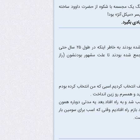
 سنگ یک مجسمه با شکوه از حضرت داوود ساخته
ر «میکل آنژ» بود!
ادی بگیرد.
روزی یک زوج‌، بیست و پنجمین سالگرد ازداوجشان را جشن گرفتند.آنها در شهر مشهور شده بودند به خاطر اینکه در طول ۲۵ سال حتی
جمع شده بودند تا علت مشهور بودنشون (راز
لف انتخاب کردیم.اسبی که من انتخاب کرده بودم
د و همسرم رو زین انداخت .
 شد و به راه افتاد.بعد یه مدتی دوباره همون
بازم راه افتادیم وقتی که اسب برای سومین بار
شت.