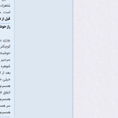
شاهزاده
است. مج
قبل از 
راز خو
کوچکتر
خوشبختی
سردبیر 
شوهره ر
بعد از 
خیلی خو
همسرم خ
اتفاق ا
همسرم ر
سر همسر
همسرم ب