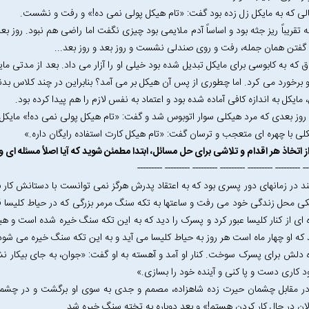
الی که به مایکل زل زده بود گفت: «تام هیکل پولی نمی ده!» و رفت و نشست.
ه تقریباً ریز جثه بود و اساساً آدم ملایمی بود چیزی نگفت اما راضی هم نبود. روز بع
 گفتن همان جمله، رفت و روی صندلی نشست و روز بعد و روز بعد...
اق که به کابوسی برای مایکل تبدیل شده بود خیلی او را آزار می داد. بعد از مدتی 
 او برخورد می کرد. اما چطوری از پس آن هیکل بر می آمد؟ بنابراین در چند کلاس بدنسا
 مایکل به اندازه کافی آماده شده بود و اعتماد به نفس لازم را هم پیدا کرده بود.
ن روز بعدی که مرد هیکلی سوار اتوبوس شد و گفت: «تام هیکل پولی نمی ده!» مایکل ای
لی با چهره ای متعجب و ترسان گفت: «تام هیکل کارت استفاده رایگان داره.»
 اتخاذ هر اقدام و تلاشی برای حل مسائل، ابتدا مطمئن شوید که آیا اصلاً مسئله ای وج
------------ --------- --------- --------- --------- ---------
د در زمانهای دور پسری بود که به اعتقاد پدرش هرگز نمی توانست با دستانش کار با
کی محل زندگی خود می رفت و ساعتها به تکه سنگ مرمر بزرگی که در حیاط کلیسا
 ای از کنار کلیسا عبور کرد و پسرک را دید که به این تکه سنگ خیره شده است و هیچ
د که او چهار ماه است هر روز به حیاط کلیسا می آید و به این تکه سنگ خیره می شو
 دلش برای پسرک سوخت. کنار او آمد و آهسته به او گفت: «جوان، به جای بیکار 
د کاری دست و پا کنی و آینده خود را بسازی.»
ر مقابل چشمان حیرت زده شاهزاده، مصمم و جدی به سوی او برگشت و در چشما
ان در حال کار کردن هستم!» و بعد دوباره به تخته سنگ خیره شد.