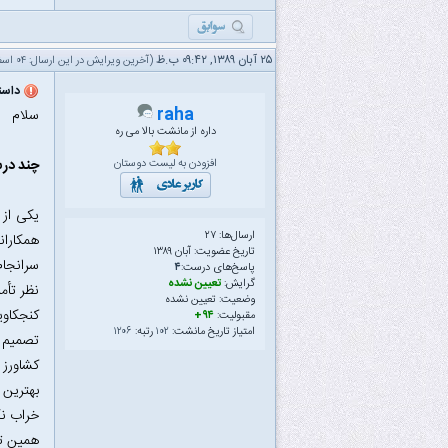
۲۵ آبان ۱۳۸۹, ۰۹:۴۲ ب.ظ
(آخرین ویرایش در این ارسال: ۰۴ اسفند ۱۳۹۰ ۰۱:۴۴ ب.ظ، توسط
داست
raha
سلام
داره از مانشت بالا می ره
چند در
افزودن به لیست دوستان
یکی از 
ارسال‌ها: ۲۷
همکاران
تاریخ عضویت: آبان ۱۳۸۹
سرانجام
پاسخ‌های درست:
۴
گرایش:
تعیین نشده
نظر تأم
وضعیت: تعیین نشده
کنجکاوی
مقبولیت:
۹۴+
امتیاز تاریخ مانشت:
۱۰۲
رتبه:
۱۲۰۶
تصمیم گر
کشاورز 
بهترین 
خراب نک
همین تش