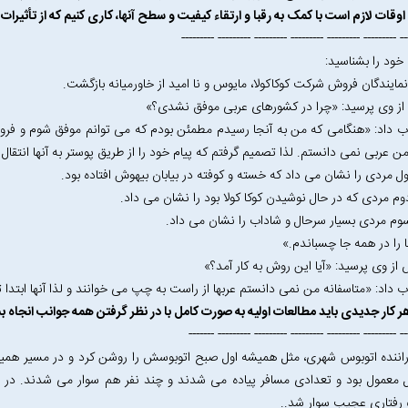
وقات لازم است با کمک به رقبا و ارتقاء کیفیت و سطح آنها، کاری کنیم که از تأثیرات 
------------ --------- --------- --------- --------- ---------
ود را بشناسید:
نمایندگان فروش شرکت کوکاکولا، مایوس و نا امید از خاورمیانه بازگشت.
ز وی پرسید: «چرا در کشورهای عربی موفق نشدی؟»
 داد: «هنگامی که من به آنجا رسیدم مطمئن بودم که می توانم موفق شوم و فرو
من عربی نمی دانستم. لذا تصمیم گرفتم که پیام خود را از طریق پوستر به آنها انتقال 
ول مردی را نشان می داد که خسته و کوفته در بیابان بیهوش افتاده بود.
وم مردی که در حال نوشیدن کوکا کولا بود را نشان می داد.
وم مردی بسیار سرحال و شاداب را نشان می داد.
ا را در همه جا چسباندم.»
ز وی پرسید: «آیا این روش به کار آمد؟»
 داد: «متاسفانه من نمی دانستم عربها از راست به چپ می خوانند و لذا آنها ابتدا
هر کار جدیدی باید مطالعات اولیه به صورت کامل با در نظر گرفتن همه جوانب انجاه ب
------------ --------- --------- --------- --------- -------
راننده اتوبوس شهری، مثل همیشه اول صبح اتوبوسش را روشن کرد و در مسیر همیش
 معمول بود و تعدادی مسافر پیاده می شدند و چند نفر هم سوار می شدند. در ای
رفتاری عجیب سوار شد..