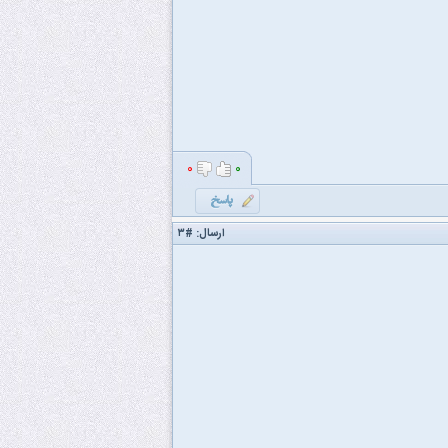
۰
۰
ارسال:
#۳