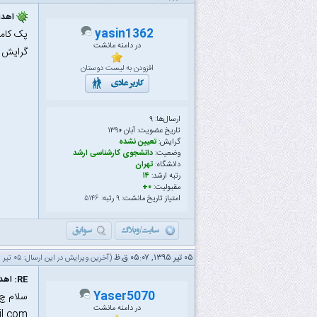
اهدا 
yasin1362
پک کامل
در دامنه مانشت
گرایش ن
افزودن به لیست دوستان
ارسال‌ها: ۹
تاریخ عضویت: آبان ۱۳۹۰
گرایش:
تعیین نشده
وضعیت:
دانشجوی کارشناسی ارشد
دانشگاه:
تهران
رتبه ارشد:
۱۴
مقبولیت:
۰+
امتیاز تاریخ مانشت:
۹
رتبه:
۵۱۴۶
۰۵ تیر ۱۳۹۵, ۰۵:۰۷ ق.ظ
(آخرین ویرایش در این ارسال: ۰۵ تیر ۱۳۹۵ ۰۵:۰۷ ق.ظ، توسط
RE: اهدا کتاب های ارشد پارسه - اولویت با اصفهانی ها
Yaser5070
سلام چ 
در دامنه مانشت
l.com