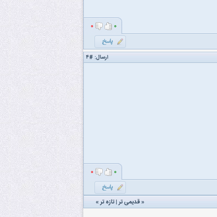
۰
۰
ارسال:
#۴
۰
۰
«
قدیمی تر
|
تازه‌ تر
»