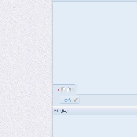
۰
۱
ارسال:
#۲