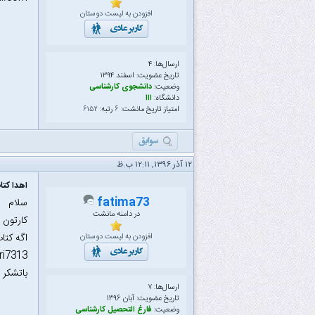
افزودن به لیست دوستان
ارسال‌ها: ۴
تاریخ عضویت: اسفند ۱۳۹۴
وضعیت:
دانشجوی کارشناسی
دانشگاه:
ااا
امتیاز تاریخ مانشت:
۶
رتبه:
۶۱۵۲
۱۲ آذر ۱۳۹۶, ۱۲:۱۱ ب.ظ
اهدا کتا
fatima73
سلام
در دامنه مانشت
کارتون 
اگه کتا
افزودن به لیست دوستان
ri7313@
باتشکر
ارسال‌ها: ۷
تاریخ عضویت: آبان ۱۳۹۶
وضعیت:
فارغ التحصیل کارشناسی