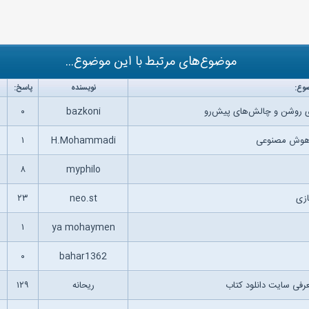
موضوع‌های مرتبط با این موضوع...
وع:
نویسنده
پاسخ:
 روشن و چالش‌های پیش‌رو
bazkoni
۰
ی هوش مصنوعی
H.Mohammadi
۱
۸
myphilo
ازی
neo.st
۲۳
۱
ya mohaymen
۰
bahar1362
رفی سایت دانلود کتاب
ریحانه
۱۲۹