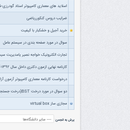
اسلاید های معماری کامپیوتر استاد گودرزی-
ضرایب دروس کنکورریاضی
خرید آجیل و خشکبار با کیفیت
سوال در مورد صفحه بندی در سیستم عامل
تجارت الکترونیک خواجه نصیر یامدیریت سی
کارنامه نهایی ازمون دکتری داخل سال ۱۳۹۲-گرایش معماری کامپیوتر
درخواست کارنامه معماری کامپیوتر آزمون آزاد ۲
دو سوال در مورد درخت BST(درخت جستجوی دودویی)
مجازی ساز virtual box
پرش به انجمن: