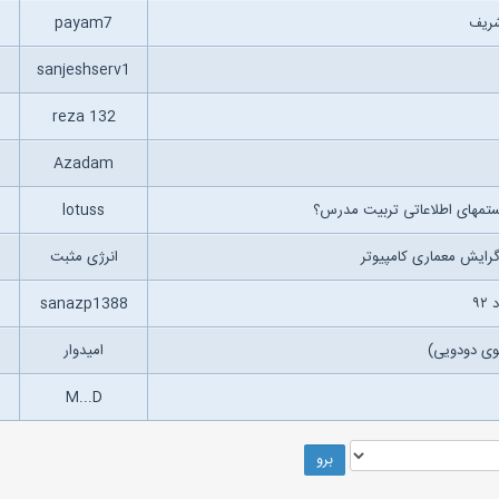
شریف
payam7
sanjeshserv1
reza 132
Azadam
ستمهای اطلاعاتی تربیت مدرس؟
lotuss
انرژی مثبت
۹
sanazp1388
امیدوار
M...D