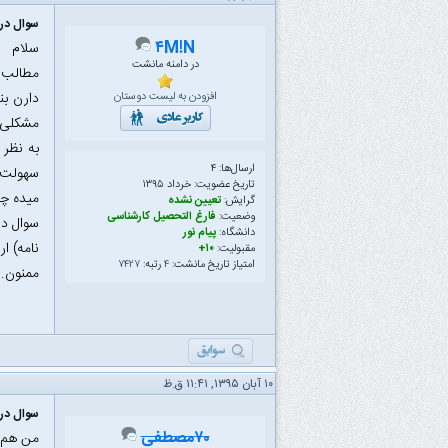
سوال در 
۴M!N
سلام
در دامنه مانشت
دارن بن
افزودن به لیست دوستان
مشکلی ن
به نظر 
ارسال‌ها: ۴
سهولت و
تاریخ عضویت: خرداد ۱۳۹۵
میده چه
گرایش:
تعیین نشده
وضعیت:
فارغ التحصیل کارشناسی
سوال دی
دانشگاه:
پیام نور
نامه) ا
مقبولیت:
۱۰+
امتیاز تاریخ مانشت:
۴
رتبه:
۷۴۲۷
ممنون.
۱۰ آبان ۱۳۹۵, ۱۱:۴۱ ق.ظ
سوال در 
۷۰مصطفی
من هم ه