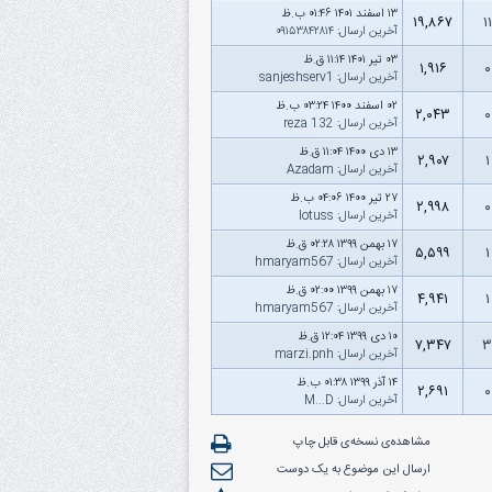
۱۳ اسفند ۱۴۰۱ ۰۱:۴۶ ب.ظ
۱۹,۸۶۷
۱۱
آخرین ارسال
:
۰۹۱۵۳۸۴۲۸۱۴
۰۳ تیر ۱۴۰۱ ۱۱:۱۴ ق.ظ
۱,۹۱۶
۰
آخرین ارسال
:
sanjeshserv1
۰۲ اسفند ۱۴۰۰ ۰۳:۲۴ ب.ظ
۲,۰۴۳
۰
آخرین ارسال
:
reza 132
۱۳ دى ۱۴۰۰ ۱۱:۰۴ ق.ظ
۲,۹۰۷
۱
آخرین ارسال
:
Azadam
۲۷ تیر ۱۴۰۰ ۰۴:۰۶ ب.ظ
۲,۹۹۸
۰
آخرین ارسال
:
lotuss
۱۷ بهمن ۱۳۹۹ ۰۲:۲۸ ق.ظ
۵,۵۹۹
۱
آخرین ارسال
:
hmaryam567
۱۷ بهمن ۱۳۹۹ ۰۲:۰۰ ق.ظ
۴,۹۴۱
۱
آخرین ارسال
:
hmaryam567
۱۰ دى ۱۳۹۹ ۱۲:۰۴ ق.ظ
۷,۳۴۷
۳
آخرین ارسال
:
marzi.pnh
۱۴ آذر ۱۳۹۹ ۰۱:۳۸ ب.ظ
۲,۶۹۱
۰
آخرین ارسال
:
M...D
مشاهده‌ی نسخه‌ی قابل چاپ
ارسال این موضوع به یک دوست