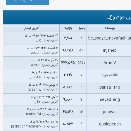
ن موضوع...
نویسنده
پاسخ:
بازدید:
آخرین ارسال
۰۳ اسفند ۱۴۰۴ ۰۶:۵۰ ب.ظ
۲,۹۰۱
۲
be_sooye_movafaghia
آخرین ارسال
:
Liro
۰۱ اسفند ۱۴۰۰ ۰۷:۳۱ ب.ظ
۹۸,۲۵۸
۵۶
injaneb
آخرین ارسال
:
vejdani
۳۰ آذر ۱۴۰۰ ۰۵:۴۹ ب.ظ
۴۴۴,۵۴۵
۱,۱۵۱
Amir V
آخرین ارسال
:
Azaadi
۱۲ آبان ۱۴۰۰ ۰۹:۱۲ ق.ظ
فاطمه دیبا
۰
۲,۲۴۰
آخرین ارسال
:
فاطمه دیبا
۱۹ بهمن ۱۳۹۹ ۱۱:۰۶ ب.ظ
۵,۵۸۹
۲
parisa1140
آخرین ارسال
:
farsamw
۱۱ آبان ۱۳۹۹ ۰۷:۴۷ ق.ظ
۹,۸۸۶
۷
seyed_eng
آخرین ارسال
:
iraj.leo
۱۷ اسفند ۱۳۹۸ ۱۰:۲۰ ب.ظ
۴۵,۱۳۸
۱۳
pooyaa
آخرین ارسال
:
malihe.74
۲۵ دى ۱۳۹۸ ۱۱:۲۵ ق.ظ
۱۰,۵۶۲
۴
applepeach
آخرین ارسال
:
packationmachinery