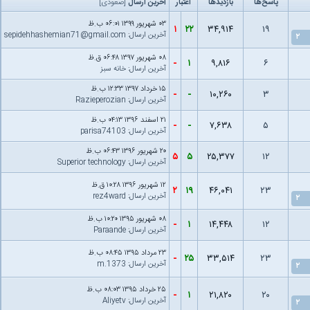
پاسخ‌ها
بازدید‌ها
اعتبار
آخرین ارسال
[
صعودی
]
۰۳ شهریور ۱۳۹۹ ۰۶:۰۱ ب.ظ
۱
۲۲
۳۴,۹۱۴
۱۹
آخرین ارسال
:
sepidehhashemian71@gmail.com
۲
۰۸ شهریور ۱۳۹۷ ۰۶:۴۸ ق.ظ
-
۱
۹,۸۱۶
۶
آخرین ارسال
:
خانه سبز
۱۵ خرداد ۱۳۹۷ ۱۲:۳۳ ب.ظ
-
-
۱۰,۲۶۰
۳
آخرین ارسال
:
Razieperozian
۲۱ اسفند ۱۳۹۶ ۰۴:۱۳ ب.ظ
-
-
۷,۶۳۸
۵
آخرین ارسال
:
parisa74103
۲۰ شهریور ۱۳۹۶ ۰۶:۴۳ ب.ظ
۵
۵
۲۵,۳۷۷
۱۲
آخرین ارسال
:
Superior technology
۱۲ شهریور ۱۳۹۶ ۱۰:۲۸ ق.ظ
۲
۱۹
۴۶,۰۴۱
۲۳
آخرین ارسال
:
rez4ward
۲
۰۸ شهریور ۱۳۹۵ ۱۰:۲۰ ب.ظ
-
۱
۱۴,۴۴۸
۱۲
آخرین ارسال
:
Paraande
۲۳ مرداد ۱۳۹۵ ۰۸:۴۵ ب.ظ
-
۲۵
۳۳,۵۱۴
۲۳
آخرین ارسال
:
m.1373
۲
۲۵ خرداد ۱۳۹۵ ۰۸:۰۳ ب.ظ
-
۱
۲۱,۸۲۰
۲۰
آخرین ارسال
:
Aliyetv
۲