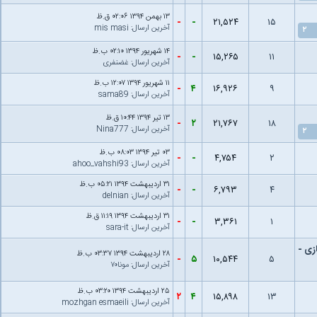
۱۳ بهمن ۱۳۹۴ ۰۲:۰۶ ق.ظ
-
-
۲۱,۵۲۴
۱۵
آخرین ارسال
:
mis masi
۲
۱۴ شهریور ۱۳۹۴ ۰۲:۱۰ ب.ظ
-
-
۱۵,۲۶۵
۱۱
آخرین ارسال
:
غضنفری
۱۱ شهریور ۱۳۹۴ ۱۲:۰۷ ب.ظ
-
۴
۱۶,۹۲۶
۹
آخرین ارسال
:
sama89
۱۳ تیر ۱۳۹۴ ۱۰:۴۴ ق.ظ
-
۲
۲۱,۷۶۷
۱۸
آخرین ارسال
:
Nina777
۲
۰۳ تیر ۱۳۹۴ ۰۸:۰۳ ب.ظ
-
-
۴,۷۵۴
۲
آخرین ارسال
:
ahoo_vahshi93
۳۱ اردیبهشت ۱۳۹۴ ۰۵:۲۱ ب.ظ
-
-
۶,۷۹۳
۴
آخرین ارسال
:
delnian
۳۱ اردیبهشت ۱۳۹۴ ۱۱:۱۹ ق.ظ
-
-
۳,۳۶۱
۱
آخرین ارسال
:
sara-it
زی -
۲۸ اردیبهشت ۱۳۹۴ ۰۳:۳۷ ب.ظ
-
۵
۱۰,۵۴۴
۵
آخرین ارسال
:
مونا۷۰
۲۵ اردیبهشت ۱۳۹۴ ۰۳:۲۰ ب.ظ
۲
۴
۱۵,۸۹۸
۱۳
آخرین ارسال
:
mozhgan esmaeili