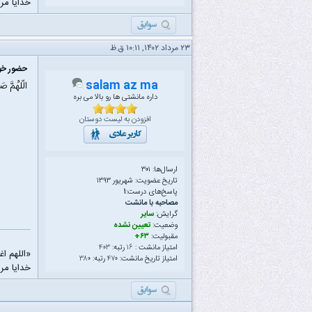
خدایا مرا
۲۳ مرداد ۱۴۰۲, ۱۰:۱۱ ق.ظ
حضور خود
salam az ma
الّلهُمَّ ص
داره مانشتی ها رو بالا می بره
افزودن به لیست دوستان
ارسال‌ها: ۳۰۱
تاریخ عضویت: شهریور ۱۳۹۳
پاسخ‌های درست:
۱
مصاحبه با مانشت
گرایش:
سایر
وضعیت:
تعیین نشده
مقبولیت:
۶۳+
امتیاز مانشت :
۱۶
رتبه:
۴۰۳
«اللهم ا
امتیاز تاریخ مانشت:
۴۷۰
رتبه:
۳۸۰
خدایا مرا