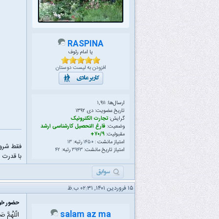
RASPINA
یا امام رئوف
افزودن به لیست دوستان
ارسال‌ها: ۱,۹۱۱
تاریخ عضویت: دى ۱۳۹۲
گرایش:
تجارت الکترونیک
وضعیت:
فارغ التحصیل کارشناسی ارشد
مقبولیت:
۷۰/۹+
امتیاز مانشت :
۱۴۵۰
رتبه:
۱۳
فقط شرو
امتیاز تاریخ مانشت:
۳۹۴۳
رتبه:
۴۲
با قدرت ا
۱۵ فروردین ۱۴۰۱, ۰۲:۳۱ ب.ظ
حضور خود
salam az ma
الّلهُمَّ ص