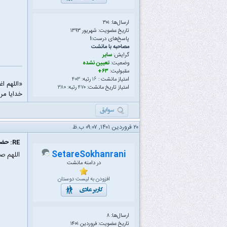
ارسال‌ها: ۳۰۱
تاریخ عضویت: شهریور ۱۳۹۳
پاسخ‌های درست:
۱
مصاحبه با مانشت
گرایش:
سایر
وضعیت:
تعیین نشده
مقبولیت:
۶۳+
امتیاز مانشت :
۱۶
رتبه:
۴۰۳
«اللهم ا
امتیاز تاریخ مانشت:
۴۷۰
رتبه:
۳۸۰
خدایا مرا
۲۰ فروردین ۱۴۰۱, ۰۹:۰۷ ب.ظ
RE: حضور خود را با صلوات بر محمد و آل محمد به ثبت برسانید
SetareSokhanrani
اللهم ص
در دامنه مانشت
افزودن به لیست دوستان
ارسال‌ها: ۸
تاریخ عضویت: فروردین ۱۴۰۱