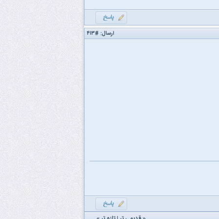
ارسال:
#۴۱۳
«
قدیمی تر
|
تازه‌ تر
»