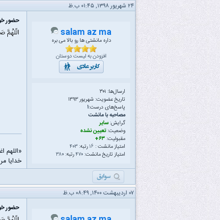
۲۴ شهریور ۱۳۹۸, ۰۱:۴۵ ب.ظ
حضور خود
salam az ma
الّلهُمَّ ص
داره مانشتی ها رو بالا می بره
افزودن به لیست دوستان
ارسال‌ها: ۳۰۱
تاریخ عضویت: شهریور ۱۳۹۳
پاسخ‌های درست:
۱
مصاحبه با مانشت
گرایش:
سایر
وضعیت:
تعیین نشده
مقبولیت:
۶۳+
امتیاز مانشت :
۱۶
رتبه:
۴۰۳
«اللهم ا
امتیاز تاریخ مانشت:
۴۷۰
رتبه:
۳۸۰
خدایا مرا
۰۷ اردیبهشت ۱۴۰۰, ۰۸:۴۹ ب.ظ
حضور خود
salam az ma