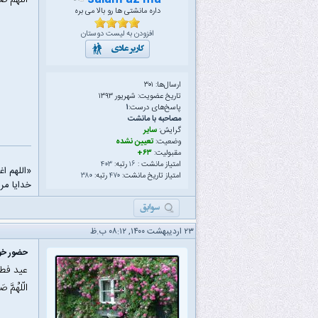
الّلهُمَّ ص
داره مانشتی ها رو بالا می بره
افزودن به لیست دوستان
ارسال‌ها: ۳۰۱
تاریخ عضویت: شهریور ۱۳۹۳
پاسخ‌های درست:
۱
مصاحبه با مانشت
گرایش:
سایر
وضعیت:
تعیین نشده
مقبولیت:
۶۳+
امتیاز مانشت :
۱۶
رتبه:
۴۰۳
«اللهم ا
امتیاز تاریخ مانشت:
۴۷۰
رتبه:
۳۸۰
خدایا مرا
۲۳ اردیبهشت ۱۴۰۰, ۰۸:۱۲ ب.ظ
حضور خود
عید فطر
الّلهُمَّ ص