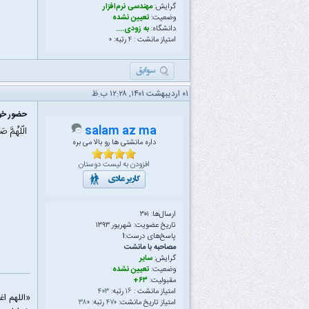
گرایش:
مهندسی نرم‌افزار
وضعیت:
تعیین نشده
دانشگاه:
به زودی....
امتیاز مانشت :
۴
رتبه:
۰
۰۱ اردیبهشت ۱۴۰۱, ۱۲:۲۸ ب.ظ
حضور خود
salam az ma
الّلهُمَّ ص
داره مانشتی ها رو بالا می بره
افزودن به لیست دوستان
ارسال‌ها: ۳۰۱
تاریخ عضویت: شهریور ۱۳۹۳
پاسخ‌های درست:
۱
مصاحبه با مانشت
گرایش:
سایر
وضعیت:
تعیین نشده
مقبولیت:
۶۳+
امتیاز مانشت :
۱۶
رتبه:
۴۰۳
«اللهم ا
امتیاز تاریخ مانشت:
۴۷۰
رتبه:
۳۸۰