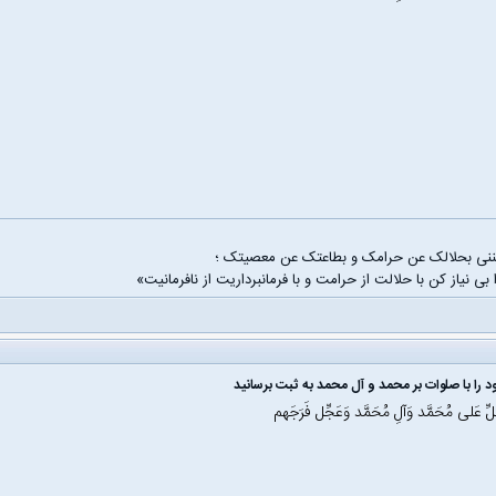
غننی بحلالک عن حرامک و بطاعتک عن معصیتک ؛
 بی نیاز کن با حلالت از حرامت و با فرمانبرداریت از نافرمانیت»
 را با صلوات بر محمد و آل محمد به ثبت برسانید
َلِّ عَلی مُحَمَّد وَآلِ مُحَمَّد وَعَجِّل فَرَجَهم