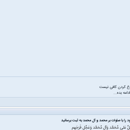
ع کردن کافی نیست
دامه بده...
 را با صلوات بر محمد و آل محمد به ثبت برسانید
َلِّ عَلی مُحَمَّد وَآلِ مُحَمَّد وَعَجِّل فَرَجَهم