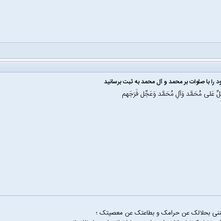
 را با صلوات بر محمد و آل محمد به ثبت برسانید
َلِّ عَلی مُحَمَّد وَآلِ مُحَمَّد وَعَجِّل فَرَجَهم
غننی بحلالک عن حرامک و بطاعتک عن معصیتک ؛