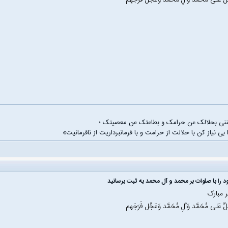
َلِّ عَلی مُحَمَّد وَآلِ مُحَمَّد وَعَجِّل فَرَجَهم
غننی بحلالک عن حرامک و بطاعتک عن معصیتک ؛
 بی نیاز کن با حلالت از حرامت و با فرمانبرداریت از نافرمانیت»
 را با صلوات بر محمد و آل محمد به ثبت برسانید
 مبارک
َلِّ عَلی مُحَمَّد وَآلِ مُحَمَّد وَعَجِّل فَرَجَهم