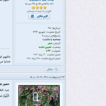
الّلهُمَّ ص
داره مانشتی ها رو بالا می بره
افزودن به لیست دوستان
ارسال‌ها: ۳۰۱
تاریخ عضویت: شهریور ۱۳۹۳
پاسخ‌های درست:
۱
مصاحبه با مانشت
گرایش:
سایر
وضعیت:
تعیین نشده
مقبولیت:
۶۳+
امتیاز مانشت :
۱۶
رتبه:
۴۰۳
«اللهم ا
امتیاز تاریخ مانشت:
۴۷۰
رتبه:
۳۸۰
خدایا مرا
۲۳ اردیبهشت ۱۴۰۰, ۰۸:۱۲ ب.ظ
حضور خود
عید فطر
الّلهُمَّ ص