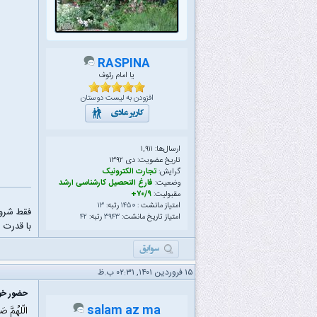
RASPINA
یا امام رئوف
افزودن به لیست دوستان
ارسال‌ها: ۱,۹۱۱
تاریخ عضویت: دى ۱۳۹۲
گرایش:
تجارت الکترونیک
وضعیت:
فارغ التحصیل کارشناسی ارشد
مقبولیت:
۷۰/۹+
امتیاز مانشت :
۱۴۵۰
رتبه:
۱۳
فقط شرو
امتیاز تاریخ مانشت:
۳۹۴۳
رتبه:
۴۲
با قدرت ا
۱۵ فروردین ۱۴۰۱, ۰۲:۳۱ ب.ظ
حضور خود
salam az ma
الّلهُمَّ ص