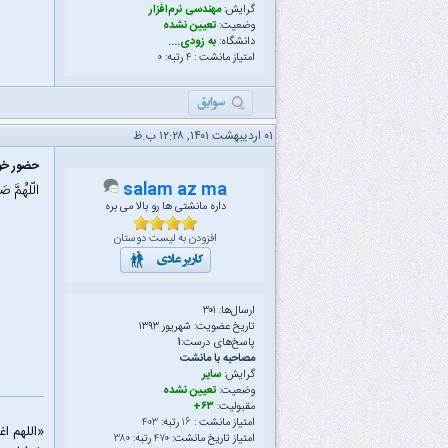
گرایش:
مهندسی نرم‌افزار
وضعیت:
تعیین نشده
دانشگاه:
به زودی....
امتیاز مانشت :
۴
رتبه:
۰
۰۱ اردیبهشت ۱۴۰۱, ۱۲:۲۸ ب.ظ
حضور خود
salam az ma
الّلهُمَّ ص
داره مانشتی ها رو بالا می بره
افزودن به لیست دوستان
ارسال‌ها: ۳۰۱
تاریخ عضویت: شهریور ۱۳۹۳
پاسخ‌های درست:
۱
مصاحبه با مانشت
گرایش:
سایر
وضعیت:
تعیین نشده
مقبولیت:
۶۳+
امتیاز مانشت :
۱۶
رتبه:
۴۰۳
«اللهم ا
امتیاز تاریخ مانشت:
۴۷۰
رتبه:
۳۸۰