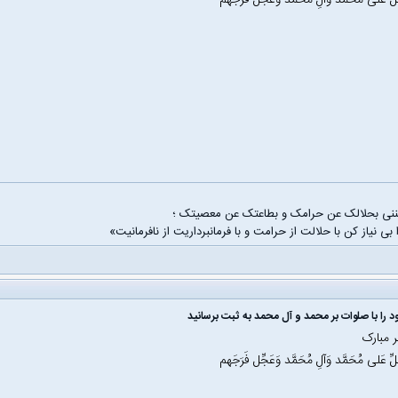
َلِّ عَلی مُحَمَّد وَآلِ مُحَمَّد وَعَجِّل فَرَجَهم
غننی بحلالک عن حرامک و بطاعتک عن معصیتک ؛
 بی نیاز کن با حلالت از حرامت و با فرمانبرداریت از نافرمانیت»
 را با صلوات بر محمد و آل محمد به ثبت برسانید
 مبارک
َلِّ عَلی مُحَمَّد وَآلِ مُحَمَّد وَعَجِّل فَرَجَهم