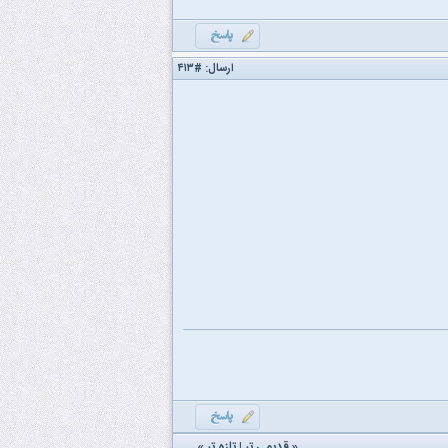
ارسال:
#۴۱۳
«
قدیمی تر
|
تازه‌ تر
»