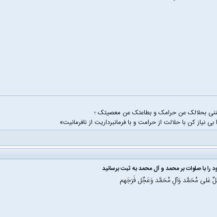
غننی بحلالک عن حرامک و بطاعتک عن معصیتک ؛
 بی نیاز کن با حلالت از حرامت و با فرمانبرداریت از نافرمانیت»
 را با صلوات بر محمد و آل محمد به ثبت برسانید
َلِّ عَلی مُحَمَّد وَآلِ مُحَمَّد وَعَجِّل فَرَجَهم