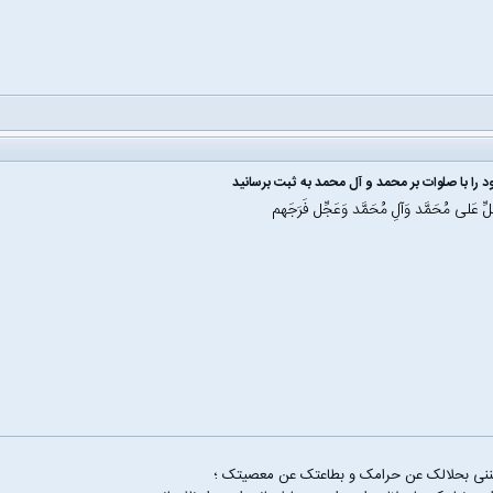
 را با صلوات بر محمد و آل محمد به ثبت برسانید
َلِّ عَلی مُحَمَّد وَآلِ مُحَمَّد وَعَجِّل فَرَجَهم
غننی بحلالک عن حرامک و بطاعتک عن معصیتک ؛