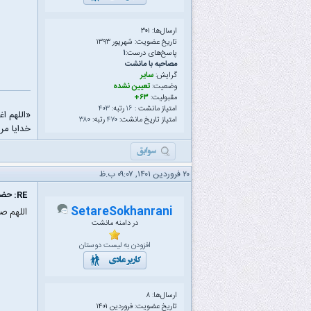
ارسال‌ها: ۳۰۱
تاریخ عضویت: شهریور ۱۳۹۳
پاسخ‌های درست:
۱
مصاحبه با مانشت
گرایش:
سایر
وضعیت:
تعیین نشده
مقبولیت:
۶۳+
امتیاز مانشت :
۱۶
رتبه:
۴۰۳
«اللهم ا
امتیاز تاریخ مانشت:
۴۷۰
رتبه:
۳۸۰
خدایا مرا
۲۰ فروردین ۱۴۰۱, ۰۹:۰۷ ب.ظ
RE: حضور خود را با صلوات بر محمد و آل محمد به ثبت برسانید
SetareSokhanrani
اللهم ص
در دامنه مانشت
افزودن به لیست دوستان
ارسال‌ها: ۸
تاریخ عضویت: فروردین ۱۴۰۱