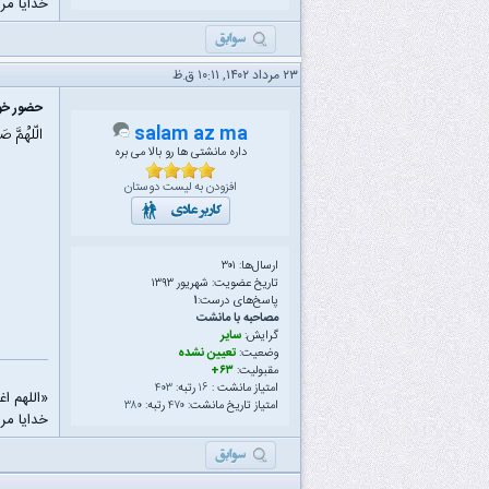
خدایا مرا
۲۳ مرداد ۱۴۰۲, ۱۰:۱۱ ق.ظ
حضور خود
salam az ma
الّلهُمَّ ص
داره مانشتی ها رو بالا می بره
افزودن به لیست دوستان
ارسال‌ها: ۳۰۱
تاریخ عضویت: شهریور ۱۳۹۳
پاسخ‌های درست:
۱
مصاحبه با مانشت
گرایش:
سایر
وضعیت:
تعیین نشده
مقبولیت:
۶۳+
امتیاز مانشت :
۱۶
رتبه:
۴۰۳
«اللهم ا
امتیاز تاریخ مانشت:
۴۷۰
رتبه:
۳۸۰
خدایا مرا