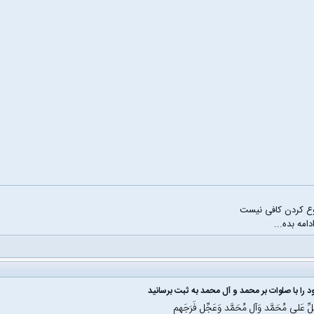
ع کردن کافی نیست
دامه بده...
 را با صلوات بر محمد و آل محمد به ثبت برسانید
َلِّ عَلی مُحَمَّد وَآلِ مُحَمَّد وَعَجِّل فَرَجَهم