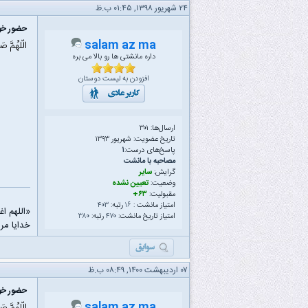
۲۴ شهریور ۱۳۹۸, ۰۱:۴۵ ب.ظ
حضور خود
salam az ma
الّلهُمَّ ص
داره مانشتی ها رو بالا می بره
افزودن به لیست دوستان
ارسال‌ها: ۳۰۱
تاریخ عضویت: شهریور ۱۳۹۳
پاسخ‌های درست:
۱
مصاحبه با مانشت
گرایش:
سایر
وضعیت:
تعیین نشده
مقبولیت:
۶۳+
امتیاز مانشت :
۱۶
رتبه:
۴۰۳
«اللهم ا
امتیاز تاریخ مانشت:
۴۷۰
رتبه:
۳۸۰
خدایا مرا
۰۷ اردیبهشت ۱۴۰۰, ۰۸:۴۹ ب.ظ
حضور خود
salam az ma