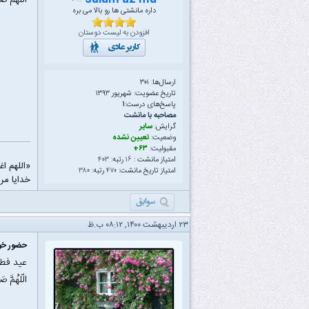
الّلهُمَّ ص
داره مانشتی ها رو بالا می بره
افزودن به لیست دوستان
ارسال‌ها: ۳۰۱
تاریخ عضویت: شهریور ۱۳۹۳
پاسخ‌های درست:
۱
مصاحبه با مانشت
گرایش:
سایر
وضعیت:
تعیین نشده
مقبولیت:
۶۳+
امتیاز مانشت :
۱۶
رتبه:
۴۰۳
«اللهم ا
امتیاز تاریخ مانشت:
۴۷۰
رتبه:
۳۸۰
خدایا مرا
۲۳ اردیبهشت ۱۴۰۰, ۰۸:۱۲ ب.ظ
حضور خود
عید فطر
الّلهُمَّ ص