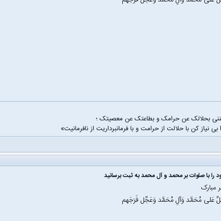
َلِّ عَلی مُحَمَّد وَآلِ مُحَمَّد وَعَجِّل فَرَجَهم
غننی بحلالک عن حرامک و بطاعتک عن معصیتک ؛
 بی نیاز کن با حلالت از حرامت و با فرمانبرداریت از نافرمانیت»
 را با صلوات بر محمد و آل محمد به ثبت برسانید
 مبارک
َلِّ عَلی مُحَمَّد وَآلِ مُحَمَّد وَعَجِّل فَرَجَهم