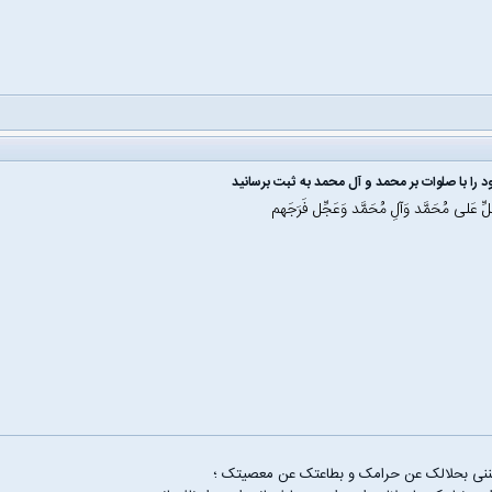
 را با صلوات بر محمد و آل محمد به ثبت برسانید
َلِّ عَلی مُحَمَّد وَآلِ مُحَمَّد وَعَجِّل فَرَجَهم
غننی بحلالک عن حرامک و بطاعتک عن معصیتک ؛