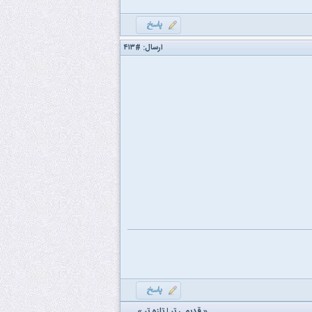
ارسال:
#۴۱۳
«
قدیمی تر
|
تازه‌ تر
»