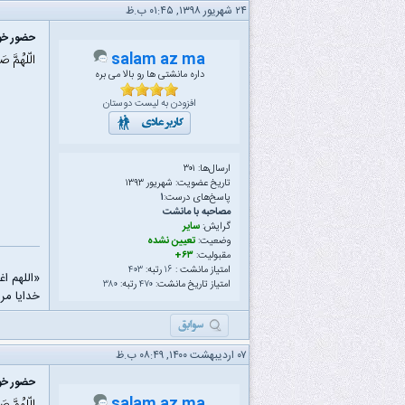
۲۴ شهریور ۱۳۹۸, ۰۱:۴۵ ب.ظ
حضور خود
salam az ma
الّلهُمَّ ص
داره مانشتی ها رو بالا می بره
افزودن به لیست دوستان
ارسال‌ها: ۳۰۱
تاریخ عضویت: شهریور ۱۳۹۳
پاسخ‌های درست:
۱
مصاحبه با مانشت
گرایش:
سایر
وضعیت:
تعیین نشده
مقبولیت:
۶۳+
امتیاز مانشت :
۱۶
رتبه:
۴۰۳
«اللهم ا
امتیاز تاریخ مانشت:
۴۷۰
رتبه:
۳۸۰
خدایا مرا
۰۷ اردیبهشت ۱۴۰۰, ۰۸:۴۹ ب.ظ
حضور خود
salam az ma