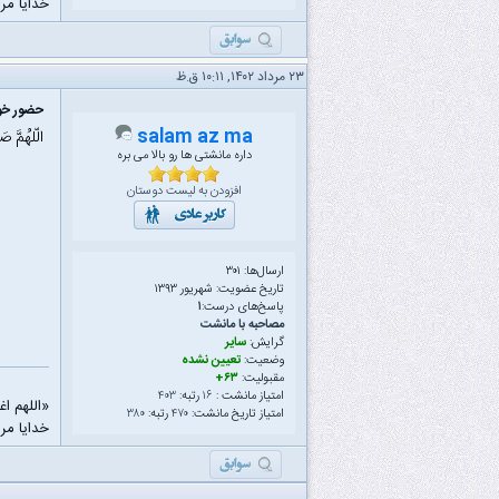
خدایا مرا
۲۳ مرداد ۱۴۰۲, ۱۰:۱۱ ق.ظ
حضور خود
salam az ma
الّلهُمَّ ص
داره مانشتی ها رو بالا می بره
افزودن به لیست دوستان
ارسال‌ها: ۳۰۱
تاریخ عضویت: شهریور ۱۳۹۳
پاسخ‌های درست:
۱
مصاحبه با مانشت
گرایش:
سایر
وضعیت:
تعیین نشده
مقبولیت:
۶۳+
امتیاز مانشت :
۱۶
رتبه:
۴۰۳
«اللهم ا
امتیاز تاریخ مانشت:
۴۷۰
رتبه:
۳۸۰
خدایا مرا