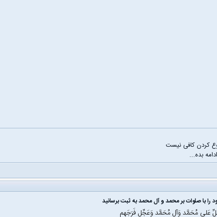
ع کردن کافی نیست
دامه بده...
 را با صلوات بر محمد و آل محمد به ثبت برسانید
َلِّ عَلی مُحَمَّد وَآلِ مُحَمَّد وَعَجِّل فَرَجَهم