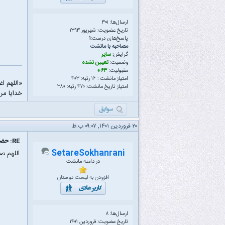
ارسال‌ها: ۳۰۱
تاریخ عضویت: شهریور ۱۳۹۳
پاسخ‌های درست:
۱
مصاحبه با مانشت
گرایش:
سایر
وضعیت:
تعیین نشده
مقبولیت:
۶۳+
امتیاز مانشت :
۱۶
رتبه:
۴۰۳
«اللهم ا
امتیاز تاریخ مانشت:
۴۷۰
رتبه:
۳۸۰
خدایا مرا
۲۰ فروردین ۱۴۰۱, ۰۹:۰۷ ب.ظ
RE: حضور خود را با صلوات بر محمد و آل محمد به ثبت برسانید
SetareSokhanrani
اللهم ص
در دامنه مانشت
افزودن به لیست دوستان
ارسال‌ها: ۸
تاریخ عضویت: فروردین ۱۴۰۱