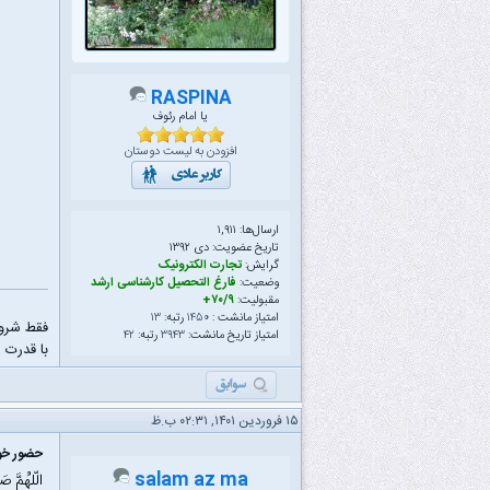
RASPINA
یا امام رئوف
افزودن به لیست دوستان
ارسال‌ها: ۱,۹۱۱
تاریخ عضویت: دى ۱۳۹۲
گرایش:
تجارت الکترونیک
وضعیت:
فارغ التحصیل کارشناسی ارشد
مقبولیت:
۷۰/۹+
امتیاز مانشت :
۱۴۵۰
رتبه:
۱۳
فقط شرو
امتیاز تاریخ مانشت:
۳۹۴۳
رتبه:
۴۲
با قدرت ا
۱۵ فروردین ۱۴۰۱, ۰۲:۳۱ ب.ظ
حضور خود
salam az ma
الّلهُمَّ ص