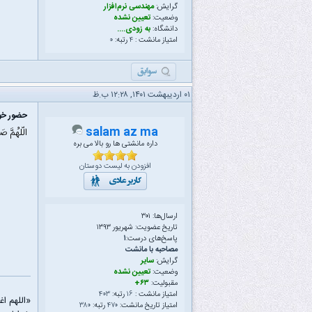
گرایش:
مهندسی نرم‌افزار
وضعیت:
تعیین نشده
دانشگاه:
به زودی....
امتیاز مانشت :
۴
رتبه:
۰
۰۱ اردیبهشت ۱۴۰۱, ۱۲:۲۸ ب.ظ
حضور خود
salam az ma
الّلهُمَّ ص
داره مانشتی ها رو بالا می بره
افزودن به لیست دوستان
ارسال‌ها: ۳۰۱
تاریخ عضویت: شهریور ۱۳۹۳
پاسخ‌های درست:
۱
مصاحبه با مانشت
گرایش:
سایر
وضعیت:
تعیین نشده
مقبولیت:
۶۳+
امتیاز مانشت :
۱۶
رتبه:
۴۰۳
«اللهم ا
امتیاز تاریخ مانشت:
۴۷۰
رتبه:
۳۸۰