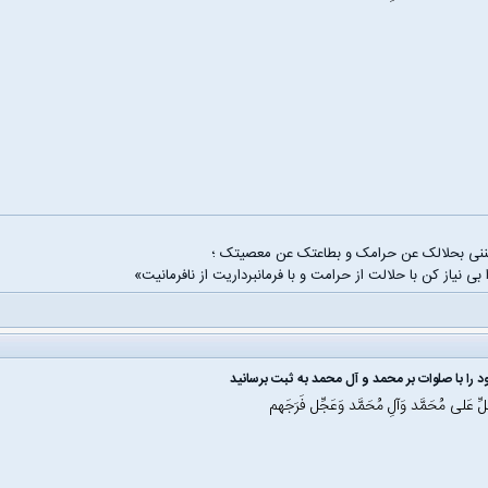
غننی بحلالک عن حرامک و بطاعتک عن معصیتک ؛
 بی نیاز کن با حلالت از حرامت و با فرمانبرداریت از نافرمانیت»
 را با صلوات بر محمد و آل محمد به ثبت برسانید
َلِّ عَلی مُحَمَّد وَآلِ مُحَمَّد وَعَجِّل فَرَجَهم