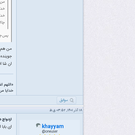
من 
خدا
خدا
چاک
پس چرا
من هم حدود ۵ س
جوینده 
ان شا ال
«اللهم ا
خدایا مرا
۱۸ آذر ۱۴۰۱, ۰۳:۵۲ ق.ظ
ازدواج د
khayyam
ای بابا 
oneuser@