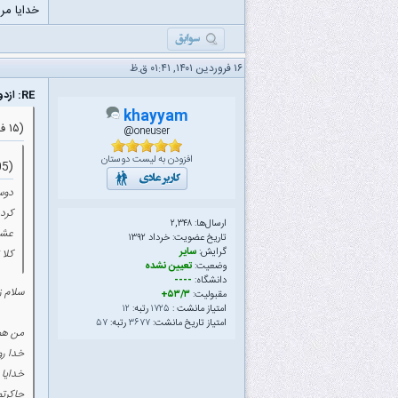
خدایا مرا
۱۶ فروردین ۱۴۰۱, ۰۱:۴۱ ق.ظ
RE: ازدواج دور از جوانان، جوانان دور از ازدواج (هرچه می خواهد دل تنگت بگو...)
khayyam
(۱۵ فروردین ۱۴۰۱ ۰۲:۴۵ ب.ظ)
oneuser@
افزودن به لیست دوستان
(05 آذر ۱۳۹۸ ۱۲:۴۴ ب.ظ)
دوس
کرده
ارسال‌ها: ۲,۳۴۸
عشق
تاریخ عضویت: خرداد ۱۳۹۲
گرایش:
سایر
کلا 
وضعیت:
تعیین نشده
دانشگاه:
----
سلام ز
مقبولیت:
۵۳/۳+
امتیاز مانشت :
۱۷۲۵
رتبه:
۱۲
امتیاز تاریخ مانشت:
۳۶۷۷
رتبه:
۵۷
من هم 
خدا رو
خدایا
چاکرتم