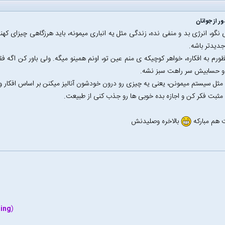
ر از جوانان
 نگو، انرژی بد و منفی نده، زندگی مثل یه انباری میمونه، باید هرزگاهی چیزای کهنه
دیدتر باشه.
نظورم به افکاره، خواهر کوچیکه ی منم عین تو، اونم همینو میگه. ولی باور کن اگه ف
 حسابیش سر راهت سبز نشه.
ا مثل سیستم میمونن، یعنی یه چیزی رو درون خودشون آنالیز میکنن بر اساس افکار
ثبت فکر کن و اجازه بده خوبی ها رو جذب کنی از طبیعت.
ت هم مبارکه
بالاخره وصلیدنش
hing
(