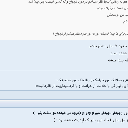
هم یه زمانی اینجا نظر میدادم در مورد ازدواج و که کسی نیست ولی پیدا شد
 رو دست کم گرفته بودم
یا من رو ببخش
رتم
 برای ما پیدا نمیشه روز به روز هم متنفر میشم از ازدواج !
ال منتظر بودم
یابنده است
له پیدا میشه
غننی بحلالک عن حرامک و بطاعتک عن معصیتک ؛
 بی نیاز کن با حلالت از حرامت و با فرمانبرداریت از نافرمانیت»
ور از جوانان، جوانان دور از ازدواج (هرچه می خواهد دل تنگت بگو...)
از اول سال تا حالا این تایپیک آپدیت نشده بود : )