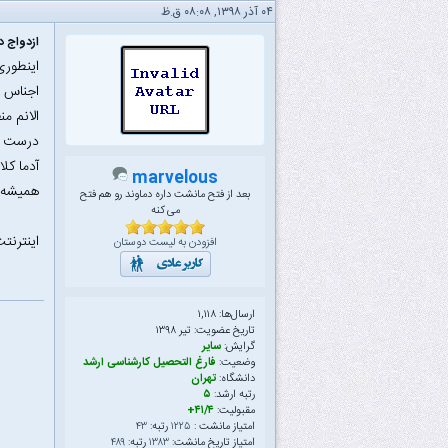
۰۴ آذر ۱۳۹۸, ۰۸:۰۸ ق.ظ
ازدواج دو
اینطوری
اجناس ج
الانم م
درست و
آدما کل
marvelous
همیشه م
بعد از فتح مانشت داره دماوند رو هم فتح
می کنه
اینترنت
افزودن به لیست دوستان
ارسال‌ها: ۱,۱۱۸
تاریخ عضویت: تیر ۱۳۹۸
گرایش:
سایر
وضعیت:
فارغ التحصیل کارشناسی ارشد
دانشگاه:
تهران
رتبه ارشد:
۵
مقبولیت:
۴۱/۴+
امتیاز مانشت :
۱۲۲۵
رتبه:
۴۳
امتیاز تاریخ مانشت:
۱۳۸۳
رتبه:
۴۸۹