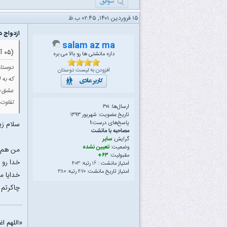
۱۵ فروردین ۱۴۰۱, ۰۲:۴۵ ب.ظ
ازدواج د
salam az ma
(۰۵ آذر ۱۳۹۸ ۱۲:۴۴ ب.ظ)
داره مانشتی ها رو بالا می بره
دوستان
افزودن به لیست دوستان
که به 
عشق بر
تفاوت 
ارسال‌ها: ۳۰۱
تاریخ عضویت: شهریور ۱۳۹۳
سلام زی
پاسخ‌های درست:
۱
مصاحبه با مانشت
گرایش:
سایر
وضعیت:
تعیین نشده
من هم ی
مقبولیت:
۶۳+
خدا رو 
امتیاز مانشت :
۱۶
رتبه:
۴۰۳
امتیاز تاریخ مانشت:
۴۷۰
رتبه:
۳۸۰
خدایا 
چاکرتم
«اللهم ا