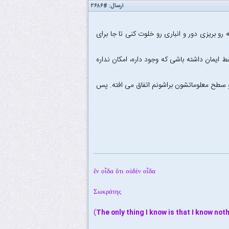
ارسال:
#۲۶۸۶
 رو بریزی دور و انباری رو خلوت کنی تا جا برای
قط ایمان داشته باشی که وجود داره، امکان نداره
 و سطح معلوماتشون براشونم اتفاق می افته. پس
ἓν οἶδα ὅτι οὐδὲν οἶδα
Σωκράτης
)
The only thing I know is that I know not