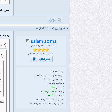
پس چرا 
۲۰ فروردین ۱۴۰۱, ۰۹:۴۶ ق.ظ
ازدواج د
salam az ma
(۱۶ فروردین ۱۴۰۱ ۰۱:۴۱ ق.ظ)
داره مانشتی ها رو بالا می بره
افزودن به لیست دوستان
(15 فروردین ۱۴۰۱ ۰۲:۴۵ ب.ظ)
(05 آذر ۱۳۹۸ ۴
ارسال‌ها: ۳۰۱
د
تاریخ عضویت: شهریور ۱۳۹۳
ت
پاسخ‌های درست:
۱
مصاحبه با مانشت
ع
گرایش:
سایر
م
وضعیت:
تعیین نشده
مقبولیت:
۶۳+
امتیاز مانشت :
۱۶
رتبه:
۴۰۳
سلام
امتیاز تاریخ مانشت:
۴۷۰
رتبه:
۳۸۰