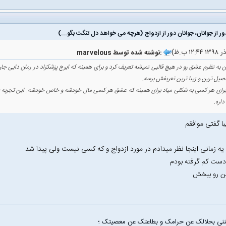
ور از جوانان، جوانان دور از ازدواج (هرچه می خواهد دل تنگت بگو...)
marvelous نوشته شده توسط:
 به نظرم عشق رو در هیچ قالبی نمیشه تعریف کرد و برای همینه که ایرج پزشکزاد در رمان دایی ج
اصیل ترین و زیبا ترین تعریفش برسه.
ای هر کسی به شکلی میاد برای همینه که عشق هر کسی مال خودشه و خاص خودشه. این تجربه ی 
داره.
با گفتی موافقم
ه زمانی اینجا نظر میدادم در مورد ازدواج و که کسی نیست ولی پیدا شد
دست کم گرفته بودم
من رو ببخش
غننی بحلالک عن حرامک و بطاعتک عن معصیتک ؛