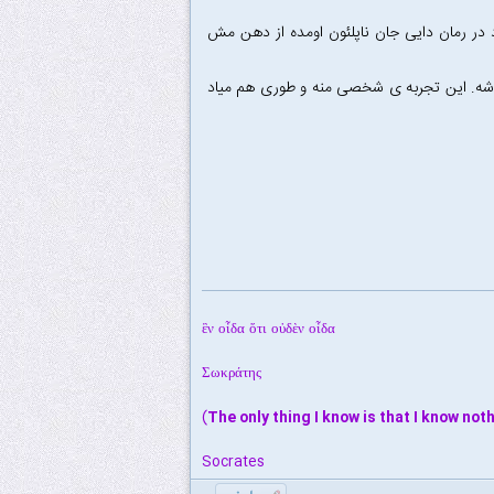
 در رمان دایی جان ناپلئون اومده از دهن مش
ه. این تجربه ی شخصی منه و طوری هم میاد
ἓν οἶδα ὅτι οὐδὲν οἶδα
Σωκράτης
)
The only thing I know is that I know not
Socrates