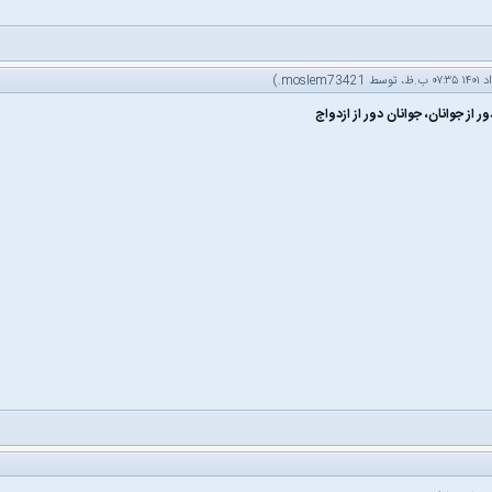
.)
moslem73421
ر از جوانان، جوانان دور از ازدواج