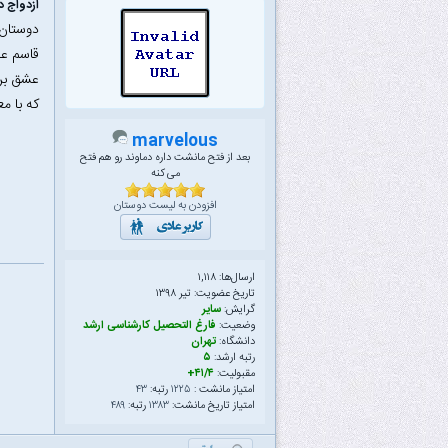
ازدواج دو
دوستان 
قاسم عش
عشق بر
که با مع
marvelous
بعد از فتح مانشت داره دماوند رو هم فتح
می کنه
افزودن به لیست دوستان
ارسال‌ها: ۱,۱۱۸
تاریخ عضویت: تیر ۱۳۹۸
گرایش:
سایر
وضعیت:
فارغ التحصیل کارشناسی ارشد
دانشگاه:
تهران
رتبه ارشد:
۵
مقبولیت:
۴۱/۴+
امتیاز مانشت :
۱۲۲۵
رتبه:
۴۳
امتیاز تاریخ مانشت:
۱۳۸۳
رتبه:
۴۸۹