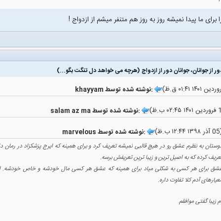
برای ما پیدا نمیشه روز به روز هم متنفر میشم از ازدواج !
ور از جوانان، جوانان دور از ازدواج (هرچه می خواهد دل تنگت بگو...)
khayyam نوشته شده توسط:
salam az ma نوشته شده توسط:
۱۲:۴ ب.ظ)
marvelous نوشته شده توسط:
وستان به نظرم عشق رو در هیچ قالبی نمیشه تعریف کرد و برای همینه که ایرج پزشکزاد در رمان 
عریف کرده که به اصیل ترین و زیبا ترین تعریفش برسه.
شق برای هر کسی به شکلی میاد برای همینه که عشق هر کسی مال خودشه و خاص خودشه. ای
عیارهای آدم کلا تفاوت داره.
 زیبا گفتی موافقم