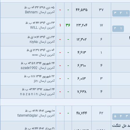
۰۵ دى ۱۳۹۸ ۰۶:۳۳ ب.ظ
-
-
۴۶,۵۳۵
۳۷
آخرین ارسال
:
Behnam‌
۳
۲
۱
۲۳ دى ۱۳۹۶ ۰۲:۴۴ ب.ظ
۱
۳۶
۲۳,۲۰۴
۱۷
آخرین ارسال
:
WILL
۲
۱
۲۳ دى ۱۳۹۶ ۱۰:۱۴ ق.ظ
-
-
۱۲,۳۰۲
۶
آخرین ارسال
:
royka
۰۶ دى ۱۳۹۶ ۱۲:۳۹ ق.ظ
-
-
۴,۶۱۳
۱
آخرین ارسال
:
αɾια
۲۴ شهریور ۱۳۹۴ ۰۳:۵۹ ب.ظ
-
-
۶,۳۱۰
۴
آخرین ارسال
:
azade1992
۲۲ شهریور ۱۳۹۴ ۱۱:۱۱ ب.ظ
-
-
۶,۰۱۳
۳
آخرین ارسال
:
jin
۲۴ اسفند ۱۳۹۲ ۰۳:۴۳ ب.ظ
-
-
۷,۶۳۸
۴
آخرین ارسال
:
n a z a n i n
۱۰ بهمن ۱۴۰۲ ۰۲:۴۱ ب.ظ
-
-
۴۸,۷۴۴
۶۲
آخرین ارسال
:
fatemehbiglar
۵
۴
۳
هد دل تنگت
۲۱ مرداد ۱۴۰۲ ۰۷:۴۴ ب.ظ