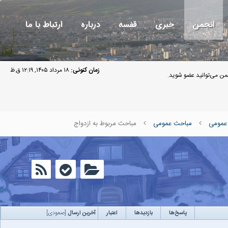
انجمن
خبری
قفسه
درباره
ارتباط با ما
زمان کنونی:
۱۸ مرداد ۱۴۰۵, ۱۲:۱۹ ق.ظ
ن می‌توانید عضو شوید.
عمومی
مباحث عمومی
مباحث مربوط به ازدواج
پاسخ‌ها
بازدید‌ها
اعتبار
آخرین ارسال
[
صعودی
]